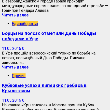
В азербайджанском городе Габала проходят
международные соревнования по стендовой стрельбе —
Гран-при Гейдара Алиева.
Читать далее
Единоборства
Борцы на поясах отметили День Победы
победами в Уфе
11.05.2016
0
В Уфе прошёл всероссийский турнир по борьбе на
поясах, посвящённый Дню Победы. Липчане
завоевали...
Читать далее
Прочие
Кубковые успехи липецких гребцов в
Крылатском
11.05.2016
0
На канале «Крылатское» в Москве прошёл Кубок
России по гребному спорту. Воспитанники липецкой