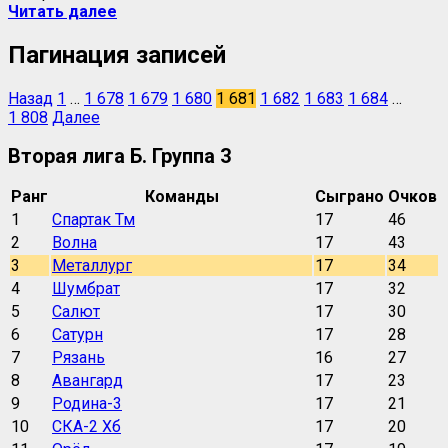
Читать далее
Пагинация записей
Назад
1
…
1 678
1 679
1 680
1 681
1 682
1 683
1 684
…
1 808
Далее
Вторая лига Б. Группа 3
Ранг
Команды
Сыграно
Очков
1
Спартак Тм
17
46
2
Волна
17
43
3
Металлург
17
34
4
Шумбрат
17
32
5
Салют
17
30
6
Сатурн
17
28
7
Рязань
16
27
8
Авангард
17
23
9
Родина-3
17
21
10
СКА-2 Хб
17
20