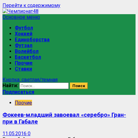
Перейти к содержимому
Основное меню
Футбол
Хоккей
Единоборства
Футзал
Волейбол
Баскетбол
Прочие
Ставки
Кнопка: светлая/темная
Найти:
Подписаться
Прочие
Фокеев-младший завоевал «серебро» Гран-
при в Габале
11.05.2016
0