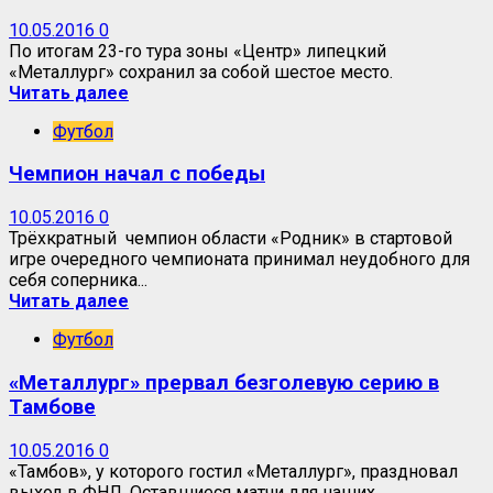
10.05.2016
0
По итогам 23-го тура зоны «Центр» липецкий
«Металлург» сохранил за собой шестое место.
Читать далее
Футбол
Чемпион начал с победы
10.05.2016
0
Трёхкратный чемпион области «Родник» в стартовой
игре очередного чемпионата принимал неудобного для
себя соперника...
Читать далее
Футбол
«Металлург» прервал безголевую серию в
Тамбове
10.05.2016
0
«Тамбов», у которого гостил «Металлург», праздновал
выход в ФНЛ. Оставшиеся матчи для наших