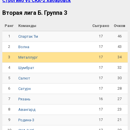
Строгино vs СКА-2 Хабаровск
Вторая лига Б. Группа 3
Ранг
Команды
Сыграно
Очков
1
17
46
Спартак Тм
2
17
43
Волна
3
17
34
Металлург
4
17
32
Шумбрат
5
17
30
Салют
6
17
28
Сатурн
7
16
27
Рязань
8
17
23
Авангард
9
17
21
Родина-3