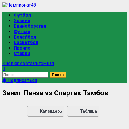
Футбол
Хоккей
Единоборства
Футзал
Волейбол
Баскетбол
Прочие
Ставки
Кнопка: светлая/темная
Подписаться
Зенит Пенза vs Спартак Тамбов
Календарь
Таблица