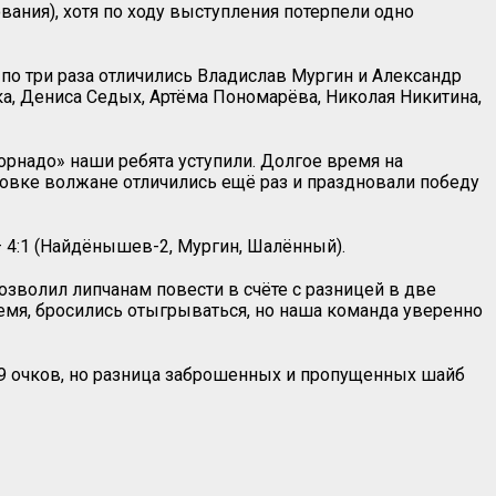
ания), хотя по ходу выступления потерпели одно
по три раза отличились Владислав Мургин и Александр
а, Дениса Седых, Артёма Пономарёва, Николая Никитина,
орнадо» наши ребята уступили. Долгое время на
цовке волжане отличились ещё раз и праздновали победу
 4:1 (Найдёнышев-2, Мургин, Шалённый).
зволил липчанам повести в счёте с разницей в две
ремя, бросились отыгрываться, но наша команда уверенно
 9 очков, но разница заброшенных и пропущенных шайб