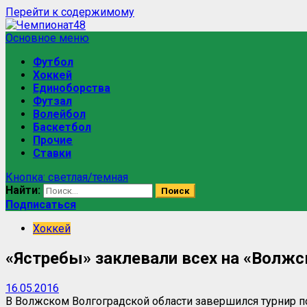
Перейти к содержимому
Основное меню
Футбол
Хоккей
Единоборства
Футзал
Волейбол
Баскетбол
Прочие
Ставки
Кнопка: светлая/темная
Найти:
Подписаться
Хоккей
«Ястребы» заклевали всех на «Волж
16.05.2016
В Волжском Волгоградской области завершился турнир 