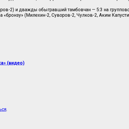
оров-2) и дважды обыгравший тамбовчан — 5:3 на группово
а «бронзу» (Милехин-2, Суворов-2, Чулков-2, Аким Капустин
а» (видео)
ься
.