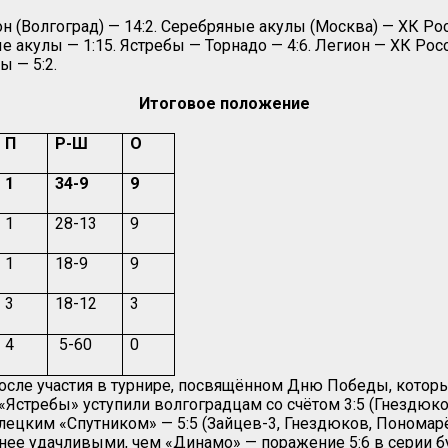
 (Волгоград) — 14:2. Серебряные акулы (Москва) — ХК Рос
 акулы — 1:15. Ястребы — Торнадо — 4:6. Легион — ХК Рос
 — 5:2.
Итоговое положение
П
Р-Ш
О
1
34-9
9
1
28-13
9
1
18-9
9
3
18-12
3
4
5-60
0
после участия в турнире, посвящённом Дню Победы, котор
Ястребы» уступили волгоградцам со счётом 3:5 (Гнездюков
лецким «Спутником» — 5:5 (Зайцев-3, Гнездюков, Пономар
енее удачливыми, чем «Динамо» — поражение 5:6 в серии б