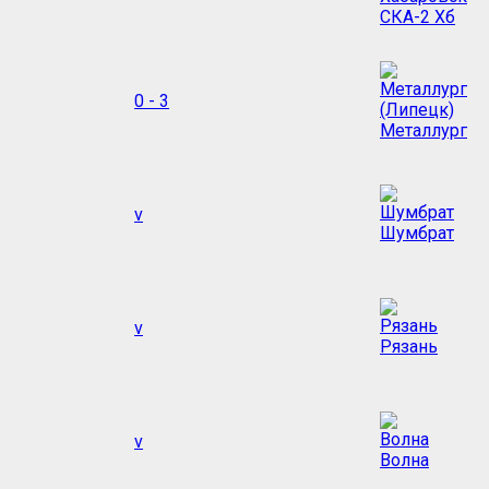
СКА-2 Хб
0 - 3
Металлург
v
Шумбрат
v
Рязань
v
Волна