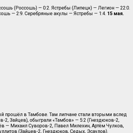
сошь (Россошь) — 0:2. Ястребы (Липецк) — Легион — 22:0.
сошь — 2:9. Серебряные акулы — Ястребы — 1:4.
15 мая.
ый прошёл в Тамбове. Там липчане стали вторыми вслед
-2, Зайцев), обыграли «Тамбов» — 5:2 (Гнездюков-2,
ёв — Михаил Суворов-2, Павел Милехин, Артём Чулков,
уллитов (Зайцев-2, Гнездюков, Седых, Эсаулов).