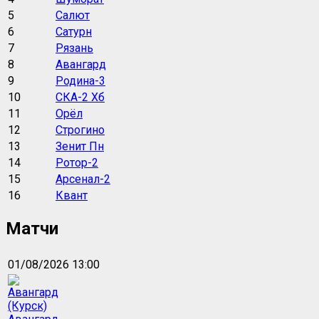
5
Салют
6
Сатурн
7
Рязань
8
Авангард
9
Родина-3
10
СКА-2 Хб
11
Орёл
12
Строгино
13
Зенит Пн
14
Ротор-2
15
Арсенал-2
16
Квант
Матчи
01/08/2026 13:00