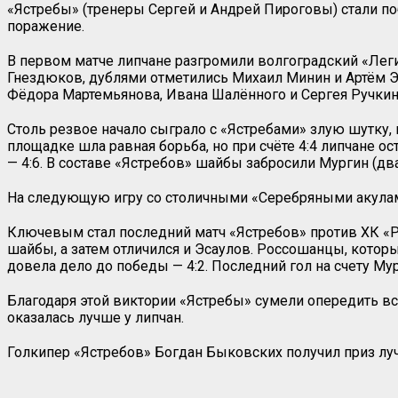
«Ястребы» (тренеры Сергей и Андрей Пироговы) стали по
поражение.
В первом матче липчане разгромили волгоградский «Лег
Гнездюков, дублями отметились Михаил Минин и Артём Э
Фёдора Мартемьянова, Ивана Шалённого и Сергея Ручкин
Столь резвое начало сыграло с «Ястребами» злую шутку,
площадке шла равная борьба, но при счёте 4:4 липчане 
— 4:6. В составе «Ястребов» шайбы забросили Мургин (д
На следующую игру со столичными «Серебряными акулами
Ключевым стал последний матч «Ястребов» против ХК «Р
шайбы, а затем отличился и Эсаулов. Россошанцы, котор
довела дело до победы — 4:2. Последний гол на счету Мур
Благодаря этой виктории «Ястребы» сумели опередить вс
оказалась лучше у липчан.
Голкипер «Ястребов» Богдан Быковских получил приз лу