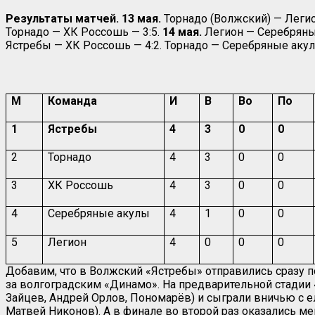
Результаты матчей. 13 мая.
Торнадо (Волжский) — Легион
Торнадо — ХК Россошь — 3:5.
14 мая.
Легион — Серебряные
Ястребы — ХК Россошь — 4:2. Торнадо — Серебряные акулы
М
Команда
И
В
Во
По
1
Ястребы
4
3
0
0
2
Торнадо
4
3
0
0
3
ХК Россошь
4
3
0
0
4
Серебряные акулы
4
1
0
0
5
Легион
4
0
0
0
Добавим, что в Волжский «Ястребы» отправились сразу 
за волгоградским «Динамо». На предварительной стадии «
Зайцев, Андрей Орлов, Пономарёв) и сыграли вничью с е
Матвей Никонов). А в финале во второй раз оказались м