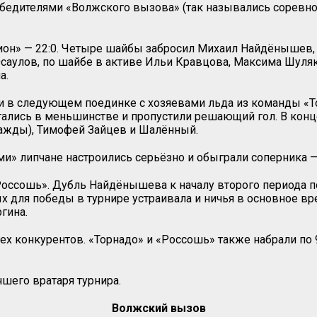
бедителями «Волжского вызова» (так назывались соревнов
ион» — 22:0. Четыре шайбы забросил Михаил Найдёнышев, 
саулов, по шайбе в активе Ильи Кравцова, Максима Шуляк
а.
 и в следующем поединке с хозяевами льда из команды «Т
остались в меньшинстве и пропустили решающий гол. В кон
важды), Тимофей Зайцев и Шалённый.
» липчане настроились серьёзно и обыграли соперника —
оссошь». Дубль Найдёнышева к началу второго периода по
ых для победы в турнире устраивала и ничья в основное в
гина.
ех конкурентов. «Торнадо» и «Россошь» также набрали по
чшего вратаря турнира.
Волжский вызов