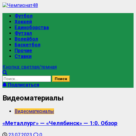
Футбол
Хоккей
Единоборства
Футзал
Волейбол
Баскетбол
Прочие
Ставки
Кнопка: светлая/темная
Подписаться
Видеоматериалы
Видеоматериалы
«Металлург» — «Челябинск» — 1:0. Обзор
23.07.2023
0