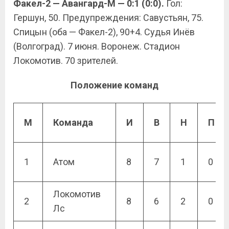
Факел-2 — Авангард-М — 0:1 (0:0).
Гол:
Гершун, 50. Предупреждения: Савустьян, 75.
Спицын (оба — Факел-2), 90+4. Судья Инёв
(Волгоград). 7 июня. Воронеж. Стадион
Локомотив. 70 зрителей.
Положение команд
М
Команда
И
В
Н
П
1
Атом
8
7
1
0
Локомотив
2
8
6
2
0
Лс