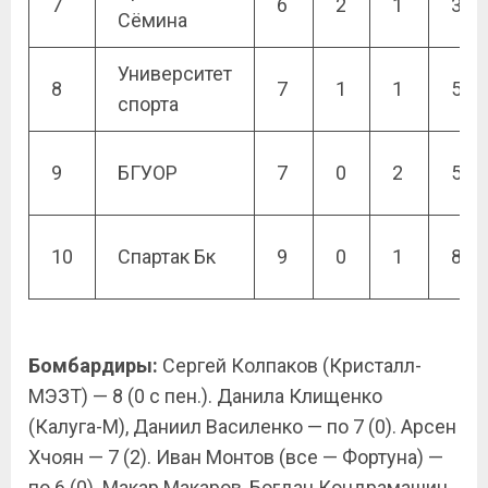
7
6
2
1
3
Сёмина
Университет
8
7
1
1
5
спорта
9
БГУОР
7
0
2
5
10
Спартак Бк
9
0
1
8
Бомбардиры:
Сергей Колпаков (Кристалл-
МЭЗТ) — 8 (0 с пен.). Данила Клищенко
(Калуга-М), Даниил Василенко — по 7 (0). Арсен
Хчоян — 7 (2). Иван Монтов (все — Фортуна) —
по 6 (0). Макар Макаров, Богдан Кондрамашин