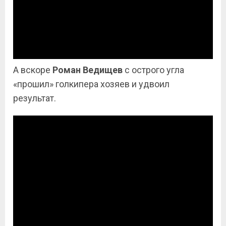
А вскоре
Роман Ведищев
с острого угла
«прошил» голкипера хозяев и удвоил
результат.