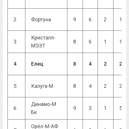
2
Фортуна
9
6
2
1
Кристалл-
3
8
6
1
1
МЭЗТ
4
Елец
8
4
2
2
5
Калуга-М
8
4
2
2
Динамо-М
6
9
3
1
5
Бк
Орёл-М-АФ