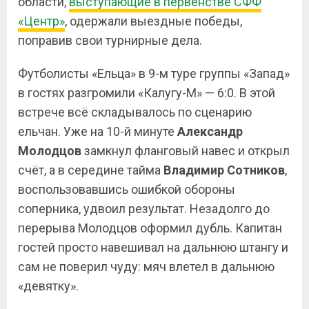
области,
выступающие в первенстве СФФ
«Центр»
, одержали выездные победы,
поправив свои турнирные дела.
Футболисты «Ельца» в 9-м туре группы «Запад»
в гостях разгромили «Калугу-М» — 6:0. В этой
встрече всё складывалось по сценарию
ельчан. Уже на 10-й минуте
Александр
Молодцов
замкнул фланговый навес и открыл
счёт, а в середине тайма
Владимир
Сотников
,
воспользовавшись ошибкой обороны
соперника, удвоил результат. Незадолго до
перерыва Молодцов оформил дубль. Капитан
гостей просто навешивал на дальнюю штангу и
сам не поверил чуду: мяч влетел в дальнюю
«девятку».