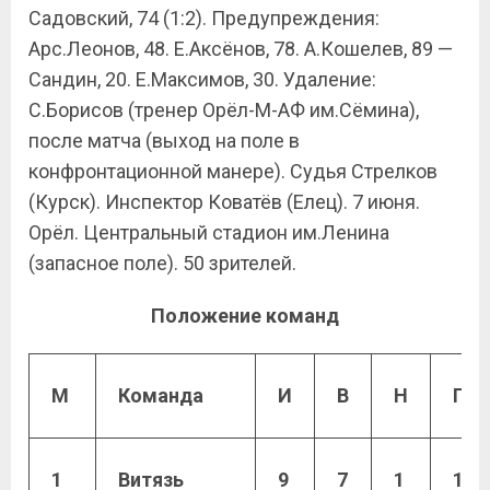
Садовский, 74 (1:2). Предупреждения:
Арс.Леонов, 48. Е.Аксёнов, 78. А.Кошелев, 89 —
Сандин, 20. Е.Максимов, 30. Удаление:
С.Борисов (тренер Орёл-М-АФ им.Сёмина),
после матча (выход на поле в
конфронтационной манере). Судья Стрелков
(Курск). Инспектор Коватёв (Елец). 7 июня.
Орёл. Центральный стадион им.Ленина
(запасное поле). 50 зрителей.
Положение команд
М
Команда
И
В
Н
П
1
Витязь
9
7
1
1