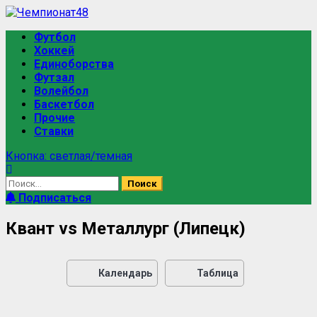
Футбол
Хоккей
Единоборства
Футзал
Волейбол
Баскетбол
Прочие
Ставки
Кнопка: светлая/темная
Подписаться
Квант vs Металлург (Липецк)
Календарь
Таблица