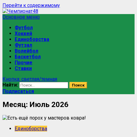
Перейти к содержимому
Основное меню
Футбол
Хоккей
Единоборства
Футзал
Волейбол
Баскетбол
Прочие
Ставки
Кнопка: светлая/темная
Найти:
Подписаться
Месяц:
Июль 2026
Единоборства