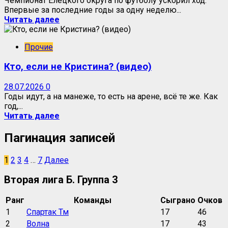
Чемпионат Елецкого округа по футболу ускорил ход.
Впервые за последние годы за одну неделю...
Читать далее
Прочие
Кто, если не Кристина? (видео)
28.07.2026
0
Годы идут, а на манеже, то есть на арене, всё те же. Как
год,...
Читать далее
Пагинация записей
1
2
3
4
…
7
Далее
Вторая лига Б. Группа 3
Ранг
Команды
Сыграно
Очков
1
Спартак Тм
17
46
2
Волна
17
43