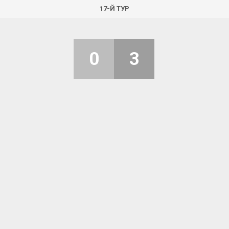
17-Й ТУР
0
3