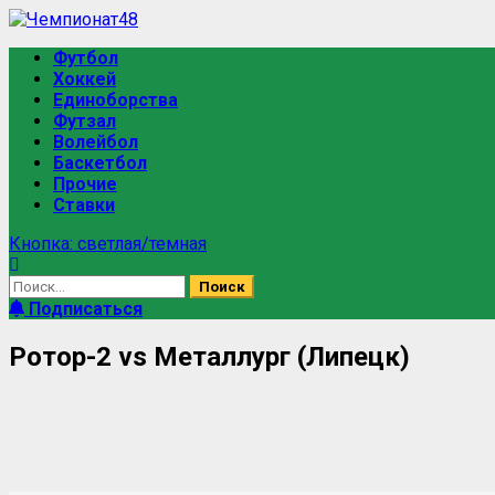
Футбол
Хоккей
Единоборства
Футзал
Волейбол
Баскетбол
Прочие
Ставки
Кнопка: светлая/темная
Подписаться
Ротор-2 vs Металлург (Липецк)