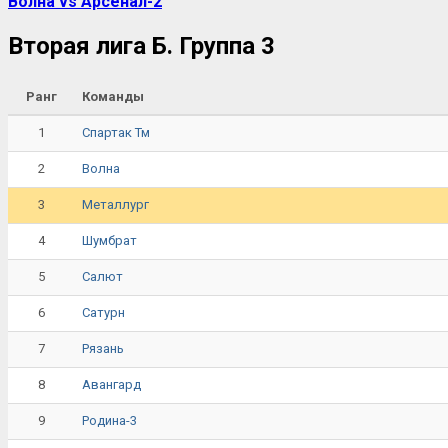
Волна vs Арсенал-2
Вторая лига Б. Группа 3
Ранг
Команды
1
Спартак Тм
2
Волна
3
Металлург
4
Шумбрат
5
Салют
6
Сатурн
7
Рязань
8
Авангард
9
Родина-3