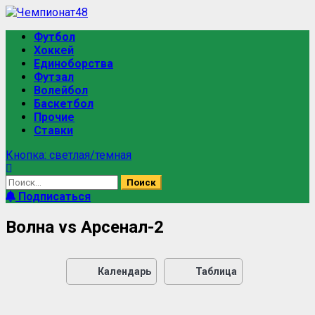
Футбол
Хоккей
Единоборства
Футзал
Волейбол
Баскетбол
Прочие
Ставки
Кнопка: светлая/темная
Подписаться
Волна vs Арсенал-2
Календарь
Таблица