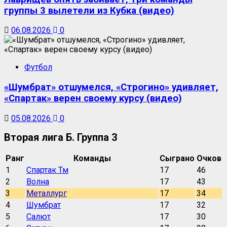
группы 3 вылетели из Кубка (видео)
06.08.2026
0
Футбол
«Шумбрат» отшумелся, «Строгино» удивляет,
«Спартак» верен своему курсу (видео)
05.08.2026
0
Вторая лига Б. Группа 3
Ранг
Команды
Сыграно
Очков
1
Спартак Тм
17
46
2
Волна
17
43
3
Металлург
17
34
4
Шумбрат
17
32
5
Салют
17
30