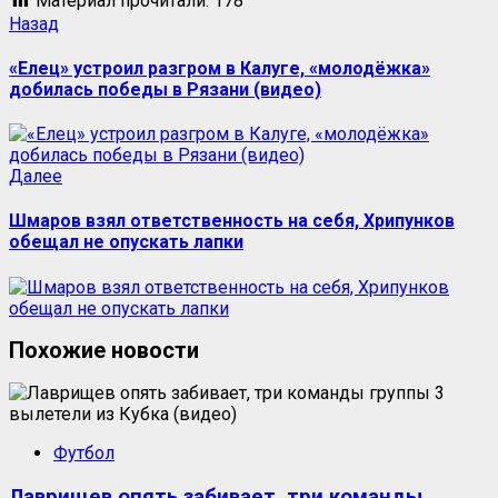
Материал прочитали:
178
Навигация
Предыдущая
Назад
запись:
записи
«Елец» устроил разгром в Калуге, «молодёжка»
добилась победы в Рязани (видео)
Следующая
Далее
запись:
Шмаров взял ответственность на себя, Хрипунков
обещал не опускать лапки
Похожие новости
Футбол
Лаврищев опять забивает, три команды