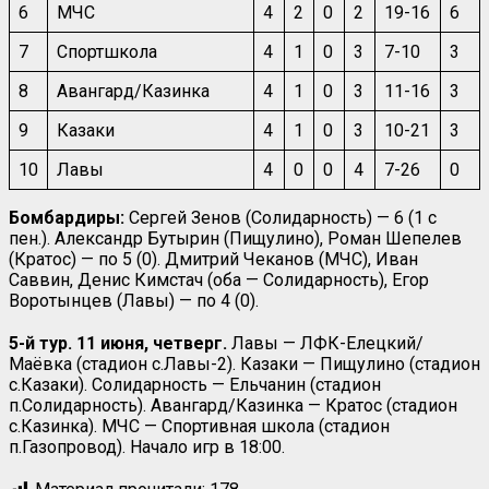
6
МЧС
4
2
0
2
19-16
6
7
Спортшкола
4
1
0
3
7-10
3
8
Авангард/Казинка
4
1
0
3
11-16
3
9
Казаки
4
1
0
3
10-21
3
10
Лавы
4
0
0
4
7-26
0
Бомбардиры:
Сергей Зенов (Солидарность) — 6 (1 с
пен.). Александр Бутырин (Пищулино), Роман Шепелев
(Кратос) — по 5 (0). Дмитрий Чеканов (МЧС), Иван
Саввин, Денис Кимстач (оба — Солидарность), Егор
Воротынцев (Лавы) — по 4 (0).
5-й тур. 11 июня, четверг.
Лавы — ЛФК-Елецкий/
Маёвка (стадион с.Лавы-2). Казаки — Пищулино (стадион
с.Казаки). Солидарность — Ельчанин (стадион
п.Солидарность). Авангард/Казинка — Кратос (стадион
с.Казинка). МЧС — Спортивная школа (стадион
п.Газопровод). Начало игр в 18:00.