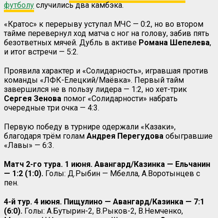
футболу
случились два камбэка.
«Кратос» к перерыву уступал МЧС — 0:2, но во втором
тайме перевернул ход матча с ног на голову, забив пять
безответных мячей. Дубль в активе
Романа Шепелева
,
и итог встречи — 5:2.
Проявила характер и «Солидарность», игравшая против
команды «ЛФК-Елецкий/Маёвка». Первый тайм
завершился не в пользу лидера — 1:2, но хет-трик
Сергея Зенова
помог «Солидарности» набрать
очередные три очка — 4:3.
Первую победу в турнире одержали «Казаки»,
благодаря трём голам
Андрея Перегудова
обыгравшие
«Лавы» — 6:3.
Матч 2-го тура. 1 июня. Авангард/Казинка — Ельчанин
— 1:2 (1:0).
Голы: Д.Рыбин — Мбелла, А.Воротынцев с
пен.
4-й тур. 4 июня. Пищулино — Авангард/Казинка — 7:1
(6:0).
Голы: А.Бутырин-2, В.Рыков-2, В.Немченко,