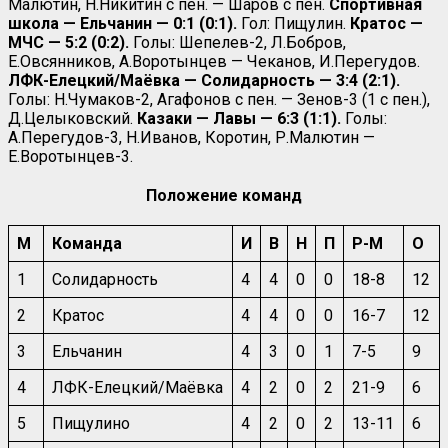
Малютин, Н.Никитин с пен. — Шаров с пен.
Спортивная
школа — Ельчанин — 0:1 (0:1).
Гол: Пищулин.
Кратос —
МЧС — 5:2 (0:2).
Голы: Шепелев-2, Л.Бобров,
Е.Овсянников, А.Воротынцев — Чеканов, И.Перегудов.
ЛФК-Елецкий/Маёвка — Солидарность — 3:4 (2:1).
Голы: Н.Чумаков-2, Агафонов с пен. — Зенов-3 (1 с пен.),
Д.Целыковский.
Казаки — Лавы — 6:3 (1:1).
Голы:
А.Перегудов-3, Н.Иванов, Коротин, Р.Малютин —
Е.Воротынцев-3.
Положение команд
М
Команда
И
В
Н
П
Р-М
О
1
Солидарность
4
4
0
0
18-8
12
2
Кратос
4
4
0
0
16-7
12
3
Ельчанин
4
3
0
1
7-5
9
4
ЛФК-Елецкий/Маёвка
4
2
0
2
21-9
6
5
Пищулино
4
2
0
2
13-11
6