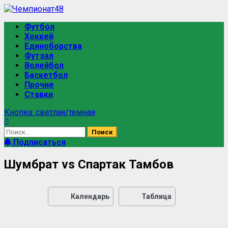
Футбол
Хоккей
Единоборства
Футзал
Волейбол
Баскетбол
Прочие
Ставки
Кнопка: светлая/темная
Подписаться
Шумбрат vs Спартак Тамбов
Календарь
Таблица