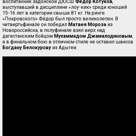
воспитанник задонской ДЮСШ
Фёдор Котуков
,
выступавший в дисциплине «лоу-кик» среди юношей
15-16 лет в категории свыше 81 кг. На ринге
«Покровского» Фёдор был просто великолепен. В
четвертьфинале он победил
Матвея Мороза
из
Новороссийска, в полуфинале взял верх над
дагестанским бойцом
Мухаммадом Джамалодиновым
,
а в финальном бою в отличном стиле не оставил шансов
Богдану Белокурову
из Адыгеи.