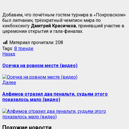
Добавим, что почётным гостем турнира в «Покровском»
был липчанин, трёхкратный чемпион мира по
кикбоксингу
Дмитрий Красичков
, принявший участие в
церемонии открытия и гала-финалах.
Материал прочитали:
208
Tags:
В тренде
Навигация
Предыдущая
Назад
запись:
записи
Осечка на ровном месте (видео)
Следующая
Далее
запись:
Алфимов отразил два пенальти, судьям этого
показалось мало (видео)
Похожие новости