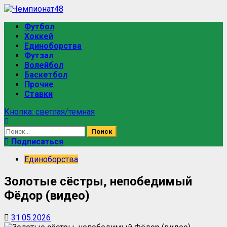
Перейти
к
Основное
Футбол
содержимому
меню
Хоккей
Единоборства
Футзал
Волейбол
Баскетбол
Прочие
Ставки
Кнопка: светлая/темная
Найти:
Подписаться
Единоборства
Золотые сёстры, непобедимый
Фёдор (видео)
31.05.2026