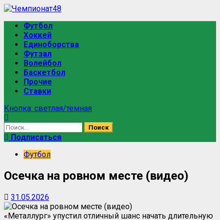
Футбол
Хоккей
Единоборства
Футзал
Волейбол
Баскетбол
Прочие
Ставки
Кнопка: светлая/темная
Подписаться
Футбол
Осечка на ровном месте (видео)
31.05.2026
«Металлург» упустил отличный шанс начать длительную