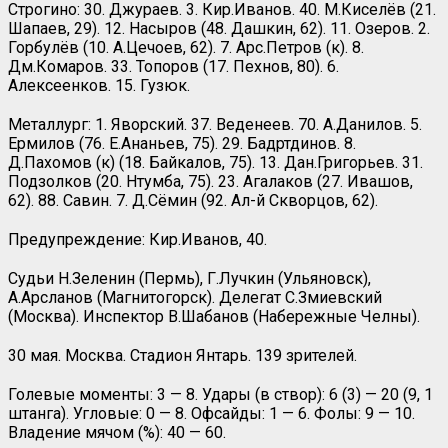
Строгино: 30. Джураев. 3. Кир.Иванов. 40. М.Киселёв (21.
Шапаев, 29). 12. Насыров (48. Дашкин, 62). 11. Озеров. 2.
Горбулёв (10. А.Цечоев, 62). 7. Арс.Петров (к). 8.
Дм.Комаров. 33. Топоров (17. Пехнов, 80). 6.
Алексеенков. 15. Гузюк.
Металлург: 1. Яворский. 37. Веденеев. 70. А.Данилов. 5.
Ермилов (76. Е.Ананьев, 75). 29. Бадртдинов. 8.
Д.Пахомов (к) (18. Байкалов, 75). 13. Дан.Григорьев. 31.
Подзолков (20. Нтумба, 75). 23. Агалаков (27. Ивашов,
62). 88. Савин. 7. Д.Сёмин (92. Ал-й Скворцов, 62).
Предупреждение: Кир.Иванов, 40.
Судьи Н.Зеленин (Пермь), Г.Лучкин (Ульяновск),
А.Арсланов (Магнитогорск). Делегат С.Змиевский
(Москва). Инспектор В.Шабанов (Набережные Челны).
30 мая. Москва. Стадион Янтарь. 139 зрителей.
Голевые моменты: 3 — 8. Удары (в створ): 6 (3) — 20 (9, 1
штанга). Угловые: 0 — 8. Офсайды: 1 — 6. Фолы: 9 — 10.
Владение мячом (%): 40 — 60.