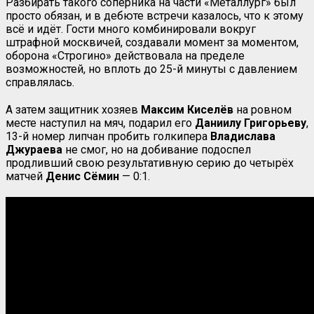
Разбирать такого соперника на части «Металлург» был
просто обязан, и в дебюте встречи казалось, что к этому
всё и идёт. Гости много комбинировали вокруг
штрафной москвичей, создавали момент за моментом,
оборона «Строгино» действовала на пределе
возможностей, но вплоть до 25-й минуты с давлением
справлялась.
А затем защитник хозяев
Максим Киселёв
на ровном
месте наступил на мяч, подарил его
Даниилу Григорьеву
,
13-й номер липчан пробить голкипера
Владислава
Джураева
не смог, но на добивание подоспел
продливший свою результативную серию до четырёх
матчей
Денис Сёмин
— 0:1.