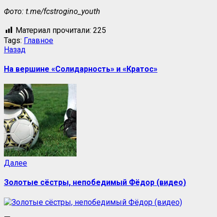
Фото:
t.me/fcstrogino_youth
Материал прочитали:
225
Tags:
Главное
Назад
На вершине «Солидарность» и «Кратос»
Далее
Золотые сёстры, непобедимый Фёдор (видео)