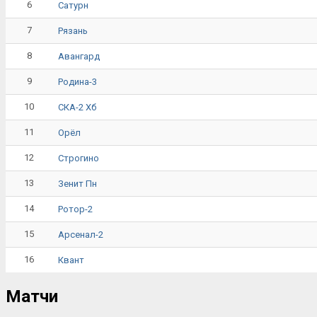
6
Сатурн
7
Рязань
8
Авангард
9
Родина-3
10
СКА-2 Хб
11
Орёл
12
Строгино
13
Зенит Пн
14
Ротор-2
15
Арсенал-2
16
Квант
Матчи