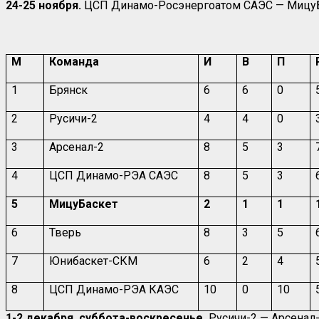
24-25 ноября.
ЦСП Динамо-Росэнергоатом САЭС — МицуБаске
М
Команда
И
В
П
1
Брянск
6
6
0
2
Русичи-2
4
4
0
3
Арсенал-2
8
5
3
4
ЦСП Динамо-РЭА САЭС
8
5
3
5
МицуБаскет
2
1
1
6
Тверь
8
3
5
7
Юнибаскет-СКМ
6
2
4
8
ЦСП Динамо-РЭА КАЭС
10
0
10
1-2 декабря, суббота-воскресенье.
Русичи-2 — Арсенал