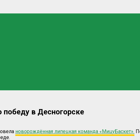
 победу в Десногорске
ровела
новорождённая липецкая команда «МицуБаскет».
По
еде.