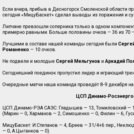
Если вчера, прибыв в Десногорск Смоленской области пря
сегодня «МицуБаскет» сделал выводы из поражения и сум
Липчане превзошли соперника только в одном компоненте
примерно равными. Больше половины очков — 36 из 70 — 
Лучшими в составе нашей команды сегодня были
Серге
Романенко
— 10 очков.
Не подвели и молодые
Сергей Мельгунов
и
Аркадий По
Сегодняшний поединок пропустил лидер и играющий тре
Очередные матчи наша команда проведёт 8-9 декабря на
ЦСП Динамо-Росэнергоато
ЦСП Динамо-РЭА САЭС: Гладышев — 13, Томиловский — 12/1
(Марин — 0, Харманов — 2, Симошенко — 0, Филин — 6, Гуса
МицуБаскет: И.Степанов — 4, Бреев — 31/4+6 пер., Неклюд
— 0, А.Цыганков — 0).