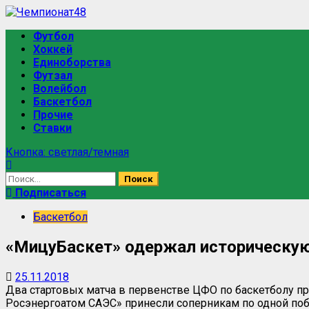
Перейти
к
Основное
Футбол
содержимому
меню
Хоккей
Единоборства
Футзал
Волейбол
Баскетбол
Прочие
Ставки
Кнопка: светлая/темная
Найти:
Подписаться
Баскетбол
«МицуБаскет» одержал историческую
25.11.2018
Два стартовых матча в первенстве ЦФО по баскетболу п
Росэнергоатом САЭС» принесли соперникам по одной поб