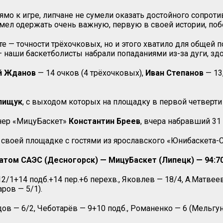
мо к игре, липчане не сумели оказать достойного сопроти
ел одержать очень важную, первую в своей истории, побе
 — точности трёхочковых, но и этого хватило для общей п
наши баскетболисты набрали попаданиями из-за дуги, здо
й Жданов
— 14 очков (4 трёхочковых),
Иван Степанов
— 13
лищук
, с выходом которых на площадку в первой четверти 
нер «МицуБаскет»
Константин Бреев
, вчера набравший 31
 своей площадке с гостями из ярославского «Юнибаскета-
м САЭС (Десногорск) — МицуБаскет (Липецк) — 94:70 (21
+14 подб.+14 пер.+6 перехв., Яковлев — 18/4, А.Матвеев —
ров — 5/1).
ов — 6/2, Чеботарёв — 9+10 подб., Романенко — 6 (Мельгун