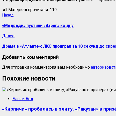
Материал прочитали:
119
Навигация
Предыдущая
Назад
запись:
записи
«Медведи» пустили «Варяг» ко дну
Следующая
Далее
запись:
Драма в «Атланте»: ЛКС проиграл за 10 секунд до сире
Добавить комментарий
Для отправки комментария вам необходимо
авторизоват
Похожие новости
Баскетбол
«Кирпичи» пробились в элиту, «Ракузан» в приз