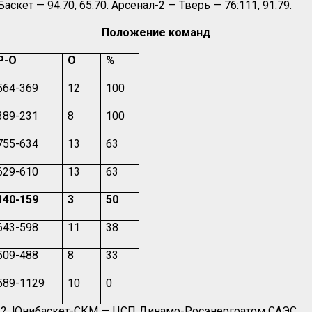
т — 94:70, 65:70. Арсенал-2 — Тверь — 76:111, 91:79.
Положение команд
Р-О
О
%
564-369
12
100
389-231
8
100
755-634
13
63
629-610
13
63
140-159
3
50
643-598
11
38
509-488
8
33
589-1129
10
0
-2. Юнибаскет-СКМ — ЦСП Динамо-Росэнергоатом САЭС.