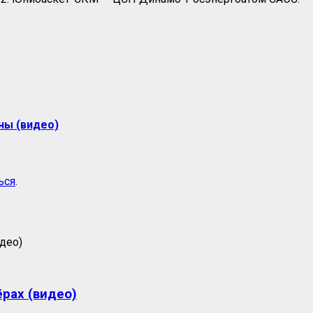
ны (видео)
ься
.
ёрах (видео)