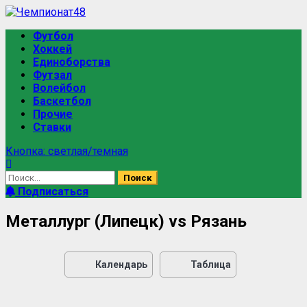
Футбол
Хоккей
Единоборства
Футзал
Волейбол
Баскетбол
Прочие
Ставки
Кнопка: светлая/темная
Подписаться
Металлург (Липецк) vs Рязань
Календарь
Таблица