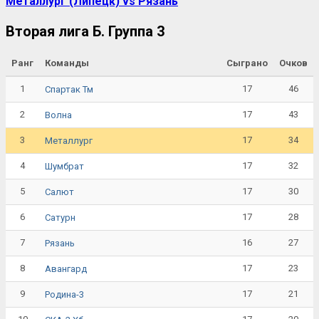
Металлург (Липецк) vs Рязань
Вторая лига Б. Группа 3
Ранг
Команды
Сыграно
Очков
1
17
46
Спартак Тм
2
17
43
Волна
3
17
34
Металлург
4
17
32
Шумбрат
5
17
30
Салют
6
17
28
Сатурн
7
16
27
Рязань
8
17
23
Авангард
9
17
21
Родина-3