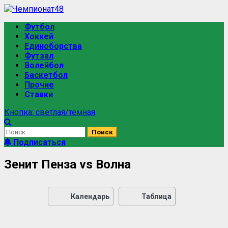
Футбол
Хоккей
Единоборства
Футзал
Волейбол
Баскетбол
Прочие
Ставки
Кнопка: светлая/темная
Подписаться
Зенит Пенза vs Волна
Календарь
Таблица