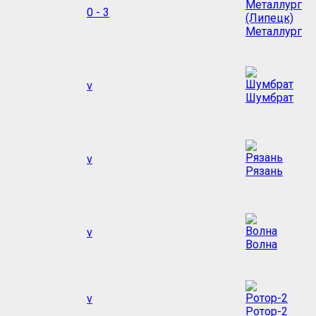
0 - 3
Металлург
v
Шумбрат
v
Рязань
v
Волна
v
Ротор-2