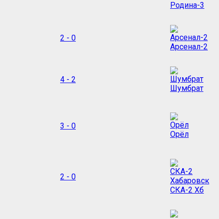
Родина-3
2 - 0
Арсенал-2
4 - 2
Шумбрат
3 - 0
Орёл
2 - 0
СКА-2 Хб