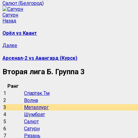
Салют (Белгород)
Сатурн
Навигация
Предыдущая
Назад
запись:
записи
Орёл vs Квант
Следующая
Далее
запись:
Арсенал-2 vs Авангард (Курск)
Вторая лига Б. Группа 3
Ранг
1
Спартак Тм
2
Волна
3
Металлург
4
Шумбрат
5
Салют
6
Сатурн
7
Рязань