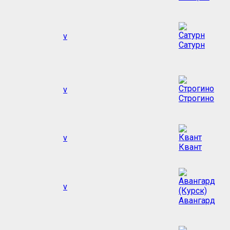
v
Сатурн
v
Строгино
v
Квант
v
Авангард