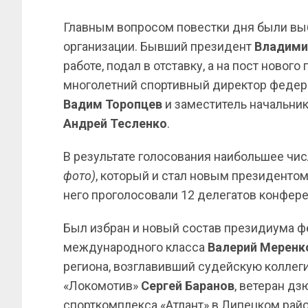
Главным вопросом повестки дня были вы
организации. Бывший президент
Владими
работе, подал в отставку, а на пост новог
многолетний спортивный директор феде
Вадим Торопцев
и заместитель начальник
Андрей Тесленко
.
В результате голосования наибольшее чис
фото)
, который и стал новым президенто
него проголосовали 12 делегатов конфере
Был избран и новый состав президиума фе
международного класса
Валерий Меренк
региона, возглавивший судейскую колле
«Локомотив»
Сергей Баранов
, ветеран д
спорткомплекса «Атлант» в Липецком ра