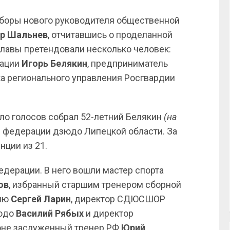
боры нового руководителя общественной
р Шальнев
, отчитавшись о проделанной
о главы претендовали несколько человек:
рации
Игорь Белякин
, предприниматель
а регионального управления Росгвардии
ло голосов собрал 52-летний Белякин
(на
м федерации дзюдо Липецкой области. За
нции из 21.
дерации. В него вошли мастер спорта
ов
, избранный старшим тренером сборной
гию
Сергей Ларин
, директор СДЮСШОР
зюдо
Василий Рябых
и директор
йоне заслуженный тренер РФ
Юрий