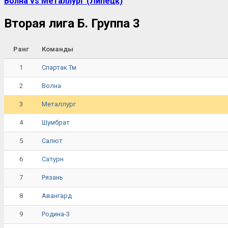
Волна vs Металлург (Липецк)
Вторая лига Б. Группа 3
Ранг
Команды
1
Спартак Тм
2
Волна
3
Металлург
4
Шумбрат
5
Салют
6
Сатурн
7
Рязань
8
Авангард
9
Родина-3