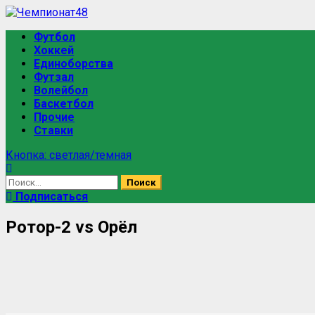
Футбол
Хоккей
Единоборства
Футзал
Волейбол
Баскетбол
Прочие
Ставки
Кнопка: светлая/темная
Подписаться
Ротор-2 vs Орёл