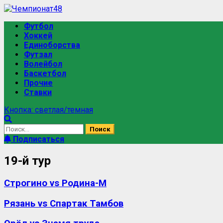
Перейти
к
Основное
Футбол
содержимому
меню
Хоккей
Единоборства
Футзал
Волейбол
Баскетбол
Прочие
Ставки
Кнопка: светлая/темная
Найти:
Подписаться
19-й тур
Строгино vs Родина-М
Рязань vs Спартак Тамбов