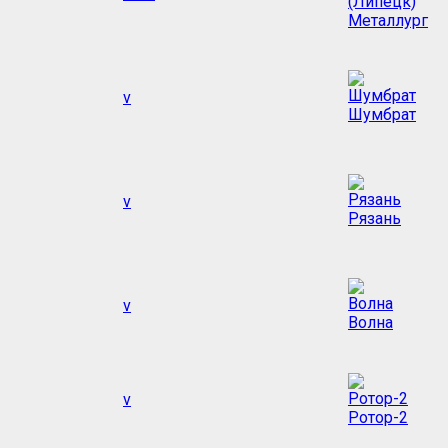
Металлург
v
Шумбрат
v
Рязань
v
Волна
v
Ротор-2