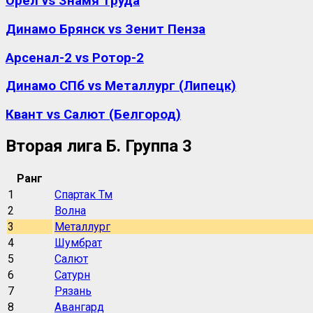
Орёл vs Знамя труда
Динамо Брянск vs Зенит Пенза
Арсенал-2 vs Ротор-2
Динамо СПб vs Металлург (Липецк)
Квант vs Салют (Белгород)
Вторая лига Б. Группа 3
Ранг
1
Спартак Тм
2
Волна
3
Металлург
4
Шумбрат
5
Салют
6
Сатурн
7
Рязань
8
Авангард