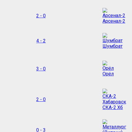
2 - 0
Арсенал-2
4 - 2
Шумбрат
3 - 0
Орёл
2 - 0
СКА-2 Хб
0 - 3