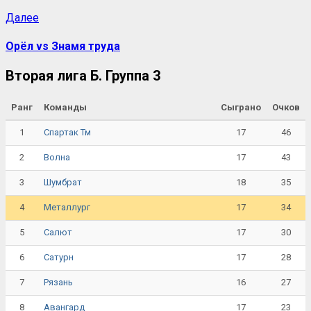
Далее
Орёл vs Знамя труда
Вторая лига Б. Группа 3
Ранг
Команды
Сыграно
Очков
1
17
46
Спартак Тм
2
17
43
Волна
3
18
35
Шумбрат
4
17
34
Металлург
5
17
30
Салют
6
17
28
Сатурн
7
16
27
Рязань
8
17
23
Авангард