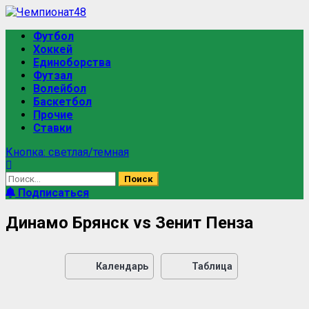
Футбол
Хоккей
Единоборства
Футзал
Волейбол
Баскетбол
Прочие
Ставки
Кнопка: светлая/темная
Подписаться
Динамо Брянск vs Зенит Пенза
Календарь
Таблица