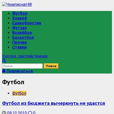
Футбол
Хоккей
Единоборства
Футзал
Волейбол
Баскетбол
Прочие
Ставки
Кнопка: светлая/темная
Подписаться
Футбол
Футбол
Футбол из бюджета вычеркнуть не удастся
09.12.2015
0