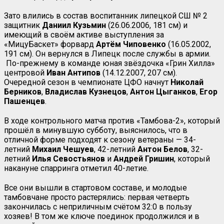
Зато влились в состав воспитанник липецкой СШ № 2
защитник
Даниил Кузьмин
(26.06.2006, 181 см) и
имеющий в своём активе выступления за
«МицуБаскет» форвард
Артём Чиповенко
(16.05.2002,
191 см). Он вернулся в Липецк после службы в армии.
По-прежнему в команде юная звёздочка «Грин Хилла»
центровой
Иван Антипов
(14.12.2007, 207 см).
Очередной сезон в чемпионате ЦФО начнут
Николай
Берников
,
Владислав Кузнецов
,
Антон Цыганков
,
Егор
Пашенцев
.
В ходе контрольного матча против «Тамбова-2», который
прошёл в минувшую субботу, выяснилось, что в
отличной форме подходят к сезону ветераны — 34-
летний
Михаил Чешуев
, 42-летний
Антон Белов
, 32-
летний
Илья Севостьянов
и
Андрей Гришин
, который
накануне спарринга отметил 40-летие.
Все они вышли в стартовом составе, и молодые
тамбовчане просто растерялись: первая четверть
закончилась с неприличным счётом 32:0 в пользу
хозяев! В том же ключе поединок продолжился и в