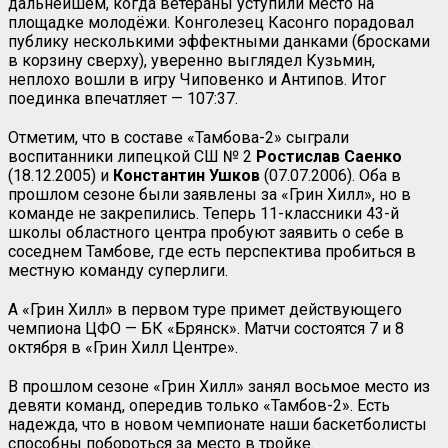
дальнейшем, когда ветераны уступили место на
площадке молодёжи. Конголезец Касонго порадовал
публику несколькими эффектными данками (бросками
в корзину сверху), уверенно выглядел Кузьмин,
неплохо вошли в игру Чиповенко и Антипов. Итог
поединка впечатляет — 107:37.
Отметим, что в составе «Тамбова-2» сыграли
воспитанники липецкой СШ № 2
Ростислав Саенко
(18.12.2005) и
Константин Ушков
(07.07.2006). Оба в
прошлом сезоне были заявлены за «Грин Хилл», но в
команде не закрепились. Теперь 11-классники 43-й
школы областного центра пробуют заявить о себе в
соседнем Тамбове, где есть перспектива пробиться в
местную команду суперлиги.
А «Грин Хилл» в первом туре примет действующего
чемпиона ЦФО — БК «Брянск». Матчи состоятся 7 и 8
октября в «Грин Хилл Центре».
В прошлом сезоне «Грин Хилл» занял восьмое место из
девяти команд, опередив только «Тамбов-2». Есть
надежда, что в новом чемпионате наши баскетболисты
способны побороться за место в тройке.