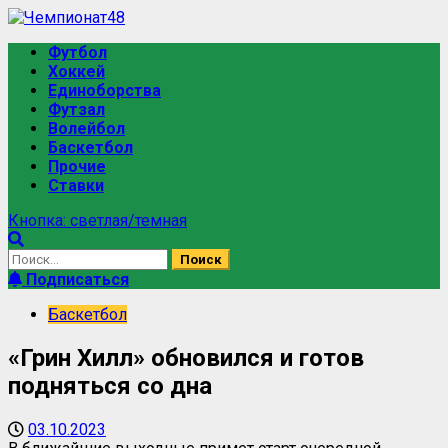
Футбол
Хоккей
Единоборства
Футзал
Волейбол
Баскетбол
Прочие
Ставки
Кнопка: светлая/темная
Подписаться
Баскетбол
«Грин Хилл» обновился и готов
подняться со дна
03.10.2023