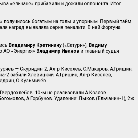
рыва «ельчане» прибавили и дожали оппонента. Итог
ом» получилось богатым на голы и упорным. Первый тайм
теля наград выявляла серия пенальти. В ней Фортуна
лись
Владимиру Кретинину
(«Сатурн»),
Вадиму
ор АО «Энергия»
Владимир Иванов
и главный судья
уряев — Скуридин-2, Ал-р Киселёв, С.Макаров, А.Гришин,
ина-2 забили Хлевицкий, А.Гришин, Ал-р Киселёв,
едрин, О.Кузьмичёв.
 Твердохлебов. 10-м не реализовали А.Козлов
огомолов, А.Горбунов. Удаление: Лыков (Ельчанин-1), 2ж.