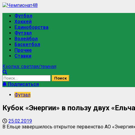
Перейти
к
Основное
Футбол
содержимому
меню
Хоккей
Единоборства
Футзал
Волейбол
Баскетбол
Прочие
Ставки
Кнопка: светлая/темная
Найти:
Подписаться
Футзал
Кубок «Энергии» в пользу двух «Ельч
25.02.2019
В Ельце завершилось открытое первенство АО «Энергия»