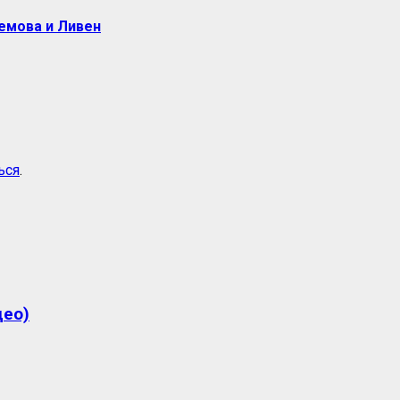
ремова и Ливен
ься
.
део)