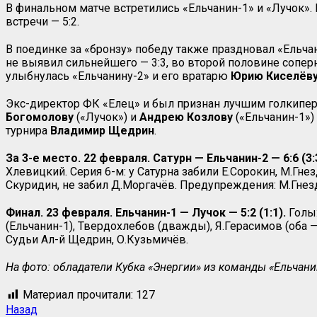
В финальном матче встретились «Ельчанин-1» и «Лучок».
встречи — 5:2.
В поединке за «бронзу» победу также праздновал «Ельча
не выявил сильнейшего — 3:3, во второй половине соперни
улыбнулась «Ельчанину-2» и его вратарю
Юрию Киселёв
Экс-директор ФК «Елец» и был признан лучшим голкипе
Богомолову
(«Лучок») и
Андрею Козлову
(«Ельчанин-1»)
турнира
Владимир Щедрин
.
За 3-е место. 22 февраля. Сатурн — Ельчанин-2 — 6:6 (3:3
Хлевицкий. Серия 6-м: у Сатурна забили Е.Сорокин, М.Гне
Скуридин, не забил Д.Моргачёв. Предупреждения: М.Гнезд
Финал. 23 февраля. Ельчанин-1 — Лучок — 5:2 (1:1).
Голы:
(Ельчанин-1), Твердохлебов (дважды), Я.Герасимов (оба 
Судьи Ал-й Щедрин, О.Кузьмичёв.
На фото: обладатели Кубка «Энергии» из команды «Ельчани
Материал прочитали:
127
Навигация
Предыдущая
Назад