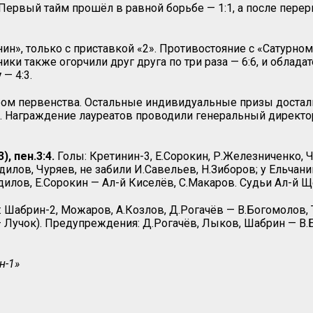
 Первый тайм прошёл в равной борьбе — 1:1, а после пере
нин», только с приставкой «2». Противостояние с «Сатурн
ки также огорчили друг друга по три раза — 6:6, и облада
у
— 4:3.
ром первенства. Остальные индивидуальные призы доста
 . Награждение лауреатов проводили генеральный директ
), пен.3:4.
Голы: Кретинин-3, Е.Сорокин, Р.Железниченко, Ч
здилов, Чуряев, не забили И.Савельев, Н.Зиборов; у Ельчан
илов, Е.Сорокин — Ал-й Киселёв, С.Макаров. Судьи Ал-й Щ
 Шабрин-2, Можаров, А.Козлов, Д.Рогачёв — В.Богомолов,
— Лучок). Предупреждения: Д.Рогачёв, Лыков, Шабрин — В.Б
н-1»