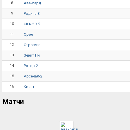
8
Авангард
9
Родина-3
10
СКА-2 Хб
11
Орёл
12
Строгино
13
Зенит Пн
14
Ротор-2
15
Арсенал-2
16
Квант
Матчи