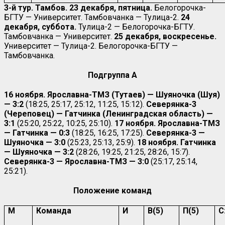
3-й тур. Тамбов. 23 декабря, пятница.
Белогорочка-
БГТУ — Университет. Тамбовчанка — Тулица-2.
24
декабря, суббота.
Тулица-2 — Белогорочка-БГТУ.
Тамбовчанка — Университет.
25 декабря, воскресенье.
Университет — Тулица-2. Белогорочка-БГТУ —
Тамбовчанка.
Подгруппа А
16 ноября. Ярославна-ТМЗ (Тутаев) — Шуяночка (Шуя)
— 3:2
(18:25, 25:17, 25:12, 11:25, 15:12).
Северянка-3
(Череповец) — Гатчинка (Ленинградская область) —
3:1
(25:20, 25:22, 10:25, 25:10).
17 ноября. Ярославна-ТМЗ
— Гатчинка — 0:3
(18:25, 16:25, 17:25).
Северянка-3 —
Шуяночка — 3:0
(25:23, 25:13, 25:9).
18 ноября. Гатчинка
— Шуяночка — 3:2
(28:26, 19:25, 21:25, 28:26, 15:7).
Северянка-3 — Ярославна-ТМЗ — 3:0
(25:17, 25:14,
25:21).
Положение команд
М
Команда
И
В(5)
П(5)
С