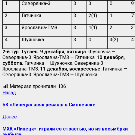
1
Северянка-3
3
3
0
9
2
Гатчинка
3
2(1)
1
7
3
Ярославна-ТМЗ
3
1(1)
2
3
4
Шуяночка
3
0
3(2)
4
2-й тур. Тутаев. 9 декабря, пятница.
Шуяночка —
Северянка-3. Ярославна-ТМЗ — Гатчинка.
10 декабря,
суббота.
Гатчинка — Шуяночка. Северянка-3 —
Ярославна-ТМЗ.
11 декабря, воскресенье.
Гатчинка —
Северянка-3. Ярославна-ТМЗ — Шуяночка.
Материал прочитали:
136
Навигация
Предыдущая
Назад
запись:
записи
БК «Липецк» взял реванш в Смоленске
Следующая
Далее
запись:
МХК «Липецк»: играли со страстью, но из восьмёрки
выбыли