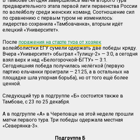
В Тамбове сегодня завершились матчи второго тура
предварительного этапа первой лиги первенства России
по волейболу среди женских команд. Соотношение сил
по сравнению с первым туром не изменилось:
лидерство сохранила «Тамбовчанка», вторым идёт
елецкий «Университет».
После
поражения на старте тура от хозяек
волейболистки ЕГУ сумели одержать две победы кряду.
Вчера «Университет» обыграл «Тулицу-2» — 3:0, а сегодня
взял верх и над «Белогорочкой-БГТУ» — 3:1.
Сегодняшняя победа получилась нелёгкой (первую
партию ельчанки проиграли — 21:25, а в остальных на
площадке шла упорная борьба), но от того ещё более
ценной.
Следующий тур в подгруппе «Б» состоится также в
Тамбове, с 23 по 25 декабря.
А в подгруппе «А» в Череповце на этой неделе прошли
матчи первого тура. Три победы одержала местная
«Северянка-3».
Подгруппа Б