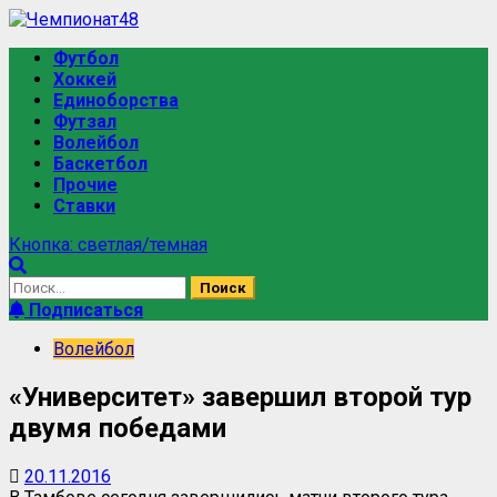
Перейти
к
Основное
Футбол
содержимому
меню
Хоккей
Единоборства
Футзал
Волейбол
Баскетбол
Прочие
Ставки
Кнопка: светлая/темная
Найти:
Подписаться
Волейбол
«Университет» завершил второй тур
двумя победами
20.11.2016