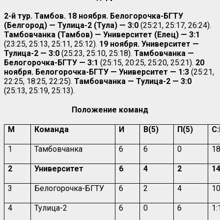
2-й тур. Тамбов. 18 ноября.
Белогорочка-БГТУ
(Белгород) — Тулица-2 (Тула) — 3:0
(25:21, 25:17, 26:24).
Тамбовчанка (Тамбов) — Университет (Елец) — 3:1
(23:25, 25:13, 25:11, 25:12).
19 ноября.
Университет —
Тулица-2 — 3:0
(25:23, 25:10, 25:18).
Тамбовчанка —
Белогорочка-БГТУ — 3:1
(25:15, 20:25, 25:20, 25:21).
20
ноября. Белогорочка-БГТУ — Университет — 1:3
(25:21,
22:25, 18:25, 22:25).
Тамбовчанка — Тулица-2 — 3:0
(25:13, 25:19, 25:13).
Положение команд
М
Команда
И
В(5)
П(5)
С
1
Тамбовчанка
6
6
0
18
2
Университет
6
4
2
14
3
Белогорочка-БГТУ
6
2
4
10
4
Тулица-2
6
0
6
1: