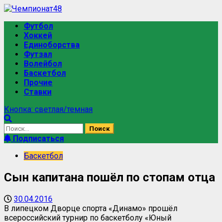
Футбол
Хоккей
Единоборства
Футзал
Волейбол
Баскетбол
Прочие
Ставки
Кнопка: светлая/темная
Подписаться
Баскетбол
Сын капитана пошёл по стопам отца
30.04.2016
В липецком Дворце спорта «Динамо» прошёл
всероссийский турнир по баскетболу «Юный