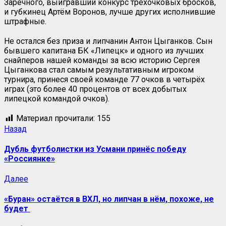
Заречного, выигравший конкурс трёхочковых бросков,
и губкинец Артём Воронов, лучше других исполнившие
штрафные.
Не остался без приза и липчанин Антон Цыганков. Сын
бывшего капитана БК «Липецк» и одного из лучших
снайперов нашей команды за всю историю Сергея
Цыганкова стал самым результативным игроком
турнира, принеся своей команде 77 очков в четырёх
играх (это более 40 процентов от всех добытых
липецкой командой очков).
Материал прочитали:
155
Назад
Дубль футболистки из Усмани принёс победу
«Россиянке»
Далее
«Буран» остаётся в ВХЛ, но липчан в нём, похоже, не
будет