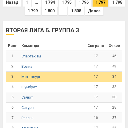
Назад
1
…
1 794
1 795
1 796
1 797
1 798
1 799
1 800
…
1 808
Далее
ВТОРАЯ ЛИГА Б. ГРУППА 3
Ранг
Команды
Сыграно
Очков
1
17
46
Спартак Тм
2
17
43
Волна
3
17
34
Металлург
4
17
32
Шумбрат
5
17
30
Салют
6
17
28
Сатурн
7
16
27
Рязань
8
17
23