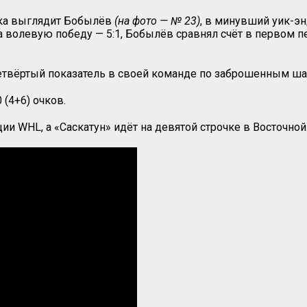
пока выглядит Бобылёв
(на фото — № 23)
, в минувший уик-э
а волевую победу — 5:1, Бобылёв сравнял счёт в первом пе
и четвёртый показатель в своей команде по заброшенным ш
 (4+6) очков.
нции
WHL
, а «Саскатун» идёт на девятой строчке в Восточной