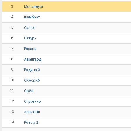
3
Металлург
4
Шумбрат
5
Салют
6
Сатурн
7
Рязань
8
Авангард
9
Родина-3
10
СКА-2 Хб
11
Орёл
12
Строгино
13
Зенит Пн
14
Ротор-2