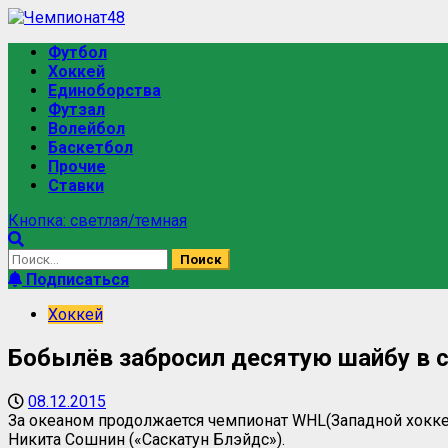
Перейти
к
Основное
Футбол
содержимому
меню
Хоккей
Единоборства
Футзал
Волейбол
Баскетбол
Прочие
Ставки
Кнопка: светлая/темная
Найти:
Подписаться
Хоккей
Бобылёв забросил десятую шайбу в с
08.12.2015
За океаном продолжается чемпионат
WHL
(Западной хокк
Никита Сошнин («Саскатун Блэйдс»).