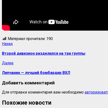
Материал прочитали:
190
Навигация
Предыдущая
Назад
запись:
записи
Второй дивизион разделился на три группы
Следующая
Далее
запись:
Липчанин — лучший бомбардир ВХЛ
Добавить комментарий
Для отправки комментария вам необходимо
авторизоват
Похожие новости