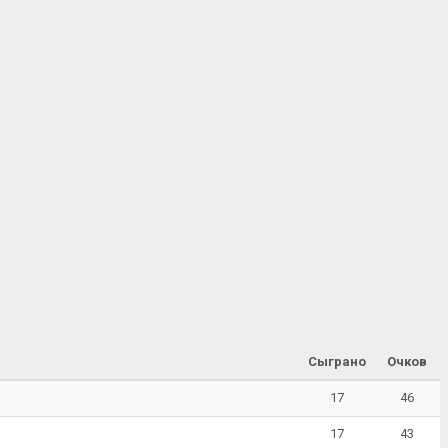
Сыграно
Очков
17
46
17
43