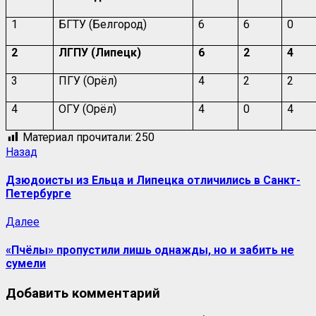
1
БГТУ (Белгород)
6
6
0
2
ЛГПУ (Липецк)
6
2
4
3
ПГУ (Орёл)
4
2
2
4
ОГУ (Орёл)
4
0
4
Материал прочитали:
250
Навигация
Предыдущая
Назад
запись:
записи
Дзюдоисты из Ельца и Липецка отличились в Санкт-
Петербурге
Следующая
Далее
запись:
«Пчёлы» пропустили лишь однажды, но и забить не
сумели
Добавить комментарий