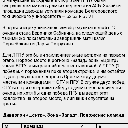
В минувшие выходные в спортзале ЛГПУ были
сыграны два матча в рамках первенства АСБ. Хозяйки
площадки дважды уступили команде Белгородского
технического университета — 52:63 и 57:71.
В первой игре у липчанок самой результативной с 15
очками стала Вероника Сабинина, на следующий день с
такими же показателями завершили матч Юлия
Пересёлкина и Дарья Петрухина.
Для ЛГПУ это были заключительные встречи на первом
этапе. Первое место в регионе «Запад» зоны «Центр»
занял БГТУ, выигравший все шесть матчей. У ЛГПУ (2
победы, 4 поражения) пока вторая строчка, и им остаётся
ждать результатов встреч в Орле между двумя
местными командами — ОГУ и ПГУ. В случае двух побед
ОГУ все три соперника наберут одинаковое количество
очков, но хотя бы одна победа ПГУ выведет этот
коллектив на второе место, а липчанки опустятся на
третье.
Дивизион «Центр». Зона «Запад». Положение команд
М
Команда
И
В
П