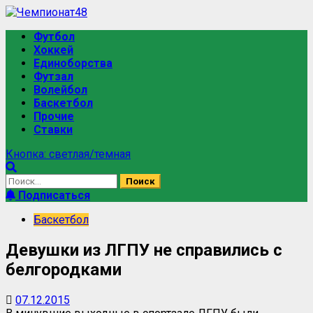
Перейти
к
Основное
Футбол
содержимому
меню
Хоккей
Единоборства
Футзал
Волейбол
Баскетбол
Прочие
Ставки
Кнопка: светлая/темная
Найти:
Подписаться
Баскетбол
Девушки из ЛГПУ не справились с
белгородками
07.12.2015