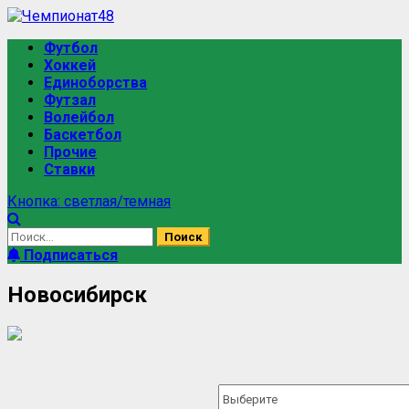
Футбол
Хоккей
Единоборства
Футзал
Волейбол
Баскетбол
Прочие
Ставки
Кнопка: светлая/темная
Подписаться
Новосибирск