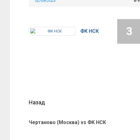
02/09/2023
8-
3
ФК НСК
Назад
Чертаново (Москва) vs ФК НСК