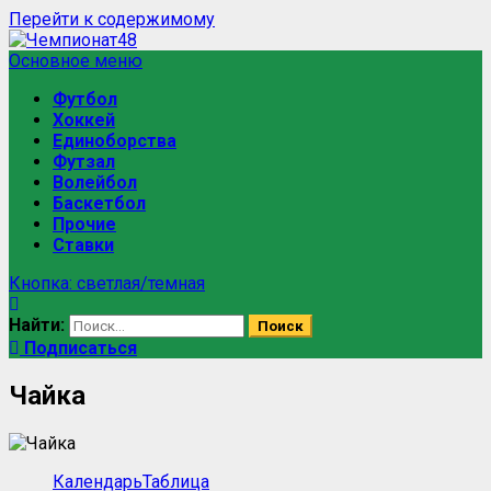
Перейти к содержимому
Основное меню
Футбол
Хоккей
Единоборства
Футзал
Волейбол
Баскетбол
Прочие
Ставки
Кнопка: светлая/темная
Найти:
Подписаться
Чайка
Календарь
Таблица