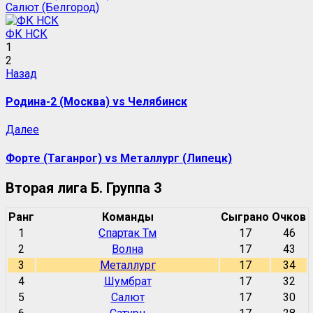
Салют (Белгород)
ФК НСК
1
2
Навигация
Предыдущая
Назад
запись:
записи
Родина-2 (Москва) vs Челябинск
Следующая
Далее
запись:
Форте (Таганрог) vs Металлург (Липецк)
Вторая лига Б. Группа 3
Ранг
Команды
Сыграно
Очков
1
Спартак Тм
17
46
2
Волна
17
43
3
Металлург
17
34
4
Шумбрат
17
32
5
Салют
17
30