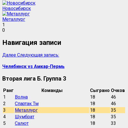
Новосибирск
Металлург
1
0
Навигация записи
Далее
Следующая запись:
Челябинск vs Амкар-Пермь
Вторая лига Б. Группа 3
Ранг
Команды
Сыграно
Очков
1
Волна
18
46
2
Спартак Тм
18
46
3
Металлург
18
35
4
Шумбрат
18
35
5
Салют
18
33