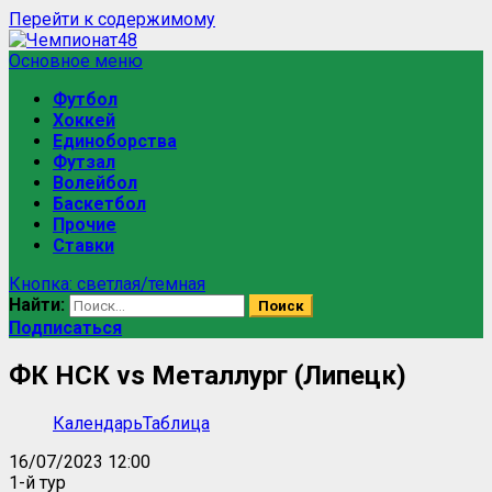
Перейти к содержимому
Основное меню
Футбол
Хоккей
Единоборства
Футзал
Волейбол
Баскетбол
Прочие
Ставки
Кнопка: светлая/темная
Найти:
Подписаться
ФК НСК vs Металлург (Липецк)
Календарь
Таблица
16/07/2023 12:00
1-й тур