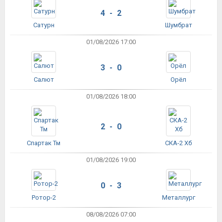
4 - 2
Сатурн
Шумбрат
01/08/2026 17:00
3 - 0
Салют
Орёл
01/08/2026 18:00
2 - 0
Спартак Тм
СКА-2 Хб
01/08/2026 19:00
0 - 3
Ротор-2
Металлург
08/08/2026 07:00