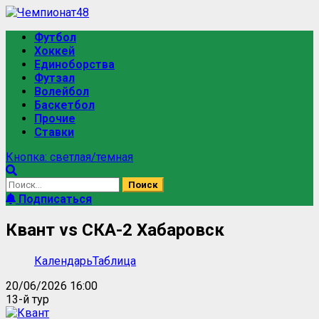
Перейти
к
Основное
Футбол
содержимому
меню
Хоккей
Единоборства
Футзал
Волейбол
Баскетбол
Прочие
Ставки
Кнопка: светлая/темная
Найти:
Подписаться
Квант vs СКА-2 Хабаровск
Календарь
Таблица
20/06/2026 16:00
13-й тур