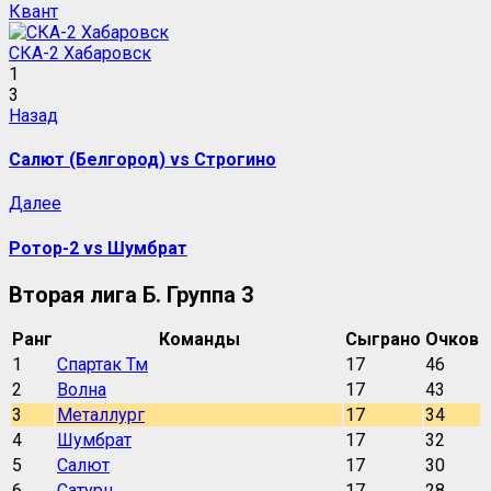
Квант
СКА-2 Хабаровск
1
3
Навигация
Предыдущая
Назад
запись:
записи
Салют (Белгород) vs Строгино
Следующая
Далее
запись:
Ротор-2 vs Шумбрат
Вторая лига Б. Группа 3
Ранг
Команды
Сыграно
Очков
1
Спартак Тм
17
46
2
Волна
17
43
3
Металлург
17
34
4
Шумбрат
17
32
5
Салют
17
30
6
Сатурн
17
28