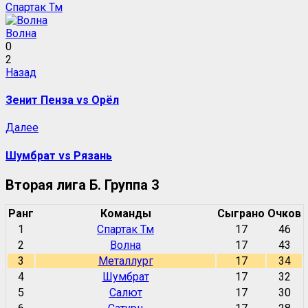
Спартак Тм
Волна
0
2
Навигация
Предыдущая
Назад
запись:
записи
Зенит Пенза vs Орёл
Следующая
Далее
запись:
Шумбрат vs Рязань
Вторая лига Б. Группа 3
Ранг
Команды
Сыграно
Очков
1
Спартак Тм
17
46
2
Волна
17
43
3
Металлург
17
34
4
Шумбрат
17
32
5
Салют
17
30