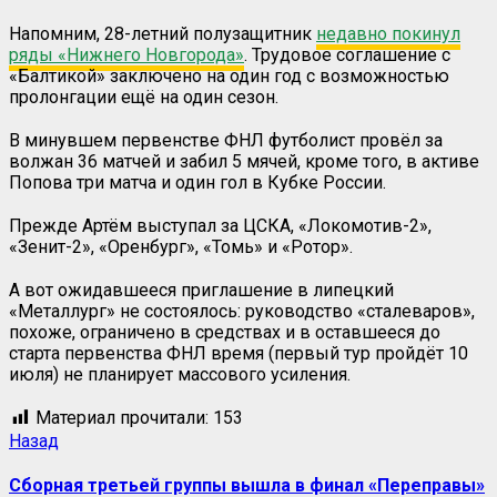
Напомним, 28-летний полузащитник
недавно покинул
ряды «Нижнего Новгорода»
. Трудовое соглашение с
«Балтикой» заключено на один год с возможностью
пролонгации ещё на один сезон.
В минувшем первенстве ФНЛ футболист провёл за
волжан 36 матчей и забил 5 мячей, кроме того, в активе
Попова три матча и один гол в Кубке России.
Прежде Артём выступал за ЦСКА, «Локомотив-2»,
«Зенит-2», «Оренбург», «Томь» и «Ротор».
А вот ожидавшееся приглашение в липецкий
«Металлург» не состоялось: руководство «сталеваров»,
похоже, ограничено в средствах и в оставшееся до
старта первенства ФНЛ время (первый тур пройдёт 10
июля) не планирует массового усиления.
Материал прочитали:
153
Назад
Сборная третьей группы вышла в финал «Переправы»