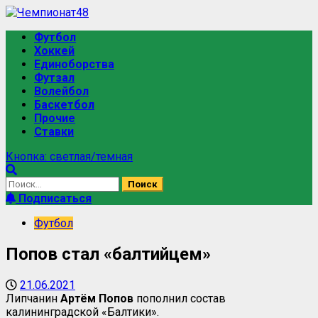
Футбол
Хоккей
Единоборства
Футзал
Волейбол
Баскетбол
Прочие
Ставки
Кнопка: светлая/темная
Подписаться
Футбол
Попов стал «балтийцем»
21.06.2021
Липчанин
Артём Попов
пополнил состав
калининградской «Балтики».