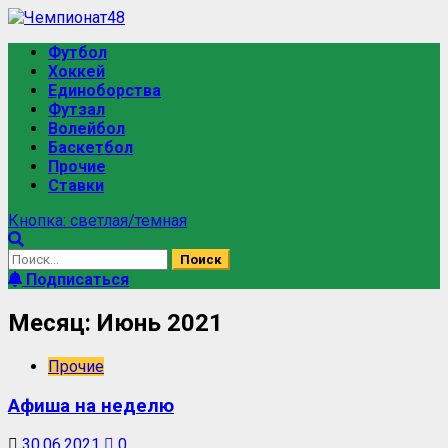
Футбол
Хоккей
Единоборства
Футзал
Волейбол
Баскетбол
Прочие
Ставки
Кнопка: светлая/темная
Подписаться
Месяц:
Июнь 2021
Прочие
Афиша на неделю
30.06.2021
0