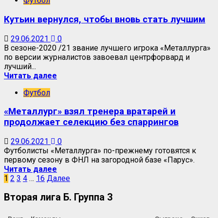
Футбол
Кутьин вернулся, чтобы вновь стать лучшим
29.06.2021
0
В сезоне-2020 /21 звание лучшего игрока «Металлурга»
по версии журналистов завоевал центрфорвард и
лучший...
Читать далее
Футбол
«Металлург» взял тренера вратарей и
продолжает селекцию без спаррингов
29.06.2021
0
Футболисты «Металлурга» по-прежнему готовятся к
первому сезону в ФНЛ на загородной базе «Парус».
Читать далее
1
2
3
4
…
16
Далее
Вторая лига Б. Группа 3