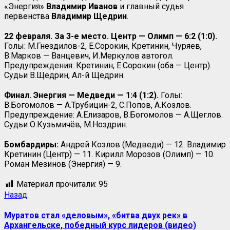
«Энергия»
Владимир Иванов
и главный судья
первенства
Владимир Щедрин
.
22 февраля. За 3-е место. Центр — Олимп — 6:2 (1:0).
Голы: М.Гнездилов-2, Е.Сорокин, Кретинин, Чуряев,
В.Марков — Ванцевич, И.Меркулов автогол.
Предупреждения: Кретинин, Е.Сорокин (оба — Центр).
Судьи В.Щедрин, Ал-й Щедрин.
Финал. Энергия — Медведи — 1:4 (1:2).
Голы:
В.Богомолов — А.Трубицин-2, С.Попов, А.Козлов.
Предупреждение: А.Елизаров, В.Богомолов — А.Щеглов.
Судьи О.Кузьмичёв, М.Ноздрин.
Бомбардиры:
Андрей Козлов (Медведи) — 12. Владимир
Кретинин (Центр) — 11. Кирилл Морозов (Олимп) — 10.
Роман Мезинов (Энергия) — 9.
Материал прочитали:
95
Назад
Муратов стал «деловым», «битва двух рек» в
Архангельске, победный курс лидеров (видео)