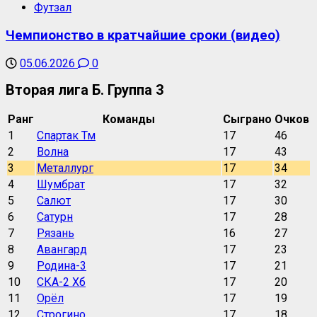
Футзал
Чемпионство в кратчайшие сроки (видео)
05.06.2026
0
Вторая лига Б. Группа 3
Ранг
Команды
Сыграно
Очков
1
Спартак Тм
17
46
2
Волна
17
43
3
Металлург
17
34
4
Шумбрат
17
32
5
Салют
17
30
6
Сатурн
17
28
7
Рязань
16
27
8
Авангард
17
23
9
Родина-3
17
21
10
СКА-2 Хб
17
20
11
Орёл
17
19
12
Строгино
17
18