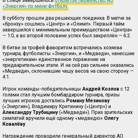
В Ельце завершилось
открытое первенство АО
«Энергия» по мини-футболу.
В субботу прошли два решающих поединка. В матче за
«бронзу» сошлись «Центр» и «Олимп». Первый тайм
завершился с минимальным преимуществом «Центра»
— 1:0, а во второй половине успех был закреплён — 6:2.
В битве за трофей фаворитом встречались хозяева
турнира, футболисты «Энергии», и «Медведи», нанесшие
«энергетикам» единственное поражение на
предварительном этапе. И на сей раз сильнее оказались
«Медведи», склонившие чашу весов на свою сторону —
4:1.
Игрок команды-победительницы
Андрей Козлов
с 12
голами стал лучшим бомбардиром турнира, призы
лучших игроков достались
Роману Мезинову
(«Энергия»), Владимиру Кретинину («Центр») и
Александру Трубицину
(«Медведи»). Приз зрительских
симпатий вручили ещё одному «медведю»
Олегу
Ковалёву
.
Награждение проводили генеральный директор АО