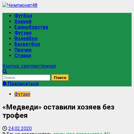
Футбол
Хоккей
Единоборства
Футзал
Волейбол
Баскетбол
Прочие
Ставки
Кнопка: светлая/темная
Подписаться
Футзал
«Медведи» оставили хозяев без
трофея
24.02.2020