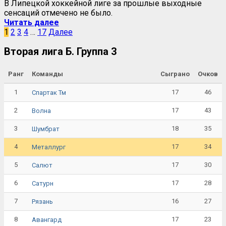
В Липецкой хоккейной лиге за прошлые выходные
сенсаций отмечено не было.
Читать далее
1
2
3
4
…
17
Далее
Вторая лига Б. Группа 3
Ранг
Команды
Сыграно
Очков
1
17
46
Спартак Тм
2
17
43
Волна
3
18
35
Шумбрат
4
17
34
Металлург
5
17
30
Салют
6
17
28
Сатурн
7
16
27
Рязань
8
17
23
Авангард