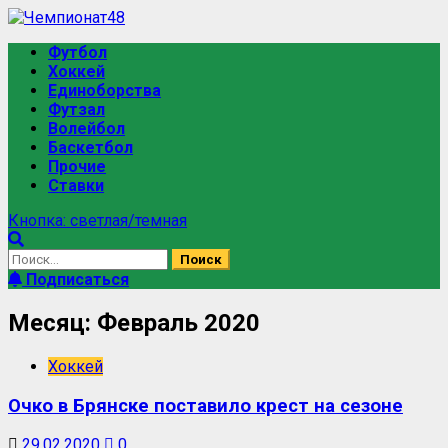
Футбол
Хоккей
Единоборства
Футзал
Волейбол
Баскетбол
Прочие
Ставки
Кнопка: светлая/темная
Подписаться
Месяц:
Февраль 2020
Хоккей
Очко в Брянске поставило крест на сезоне
29.02.2020
0