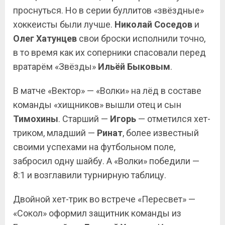
проснуться. Но в серии буллитов «звёздные»
хоккеисты были лучше.
Николай Соседов
и
Олег Хатунцев
свои броски исполнили точно,
в то время как их соперники спасовали перед
вратарём «Звёзды»
Ильёй Быковым
.
В матче «Вектор» — «Волки» на лёд в составе
команды «хищников» вышли отец и сын
Тимохины
. Старший —
Игорь
— отметился хет-
триком, младший —
Ринат
, более известный
своими успехами на футбольном поле,
забросил одну шайбу. А «Волки» победили —
8:1 и возглавили турнирную таблицу.
Двойной хет-трик во встрече «Пересвет» —
«Сокол» оформил защитник команды из