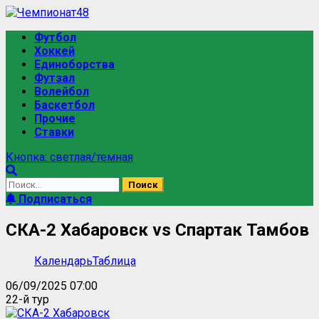
Перейти
к
Основное
Футбол
содержимому
меню
Хоккей
Единоборства
Футзал
Волейбол
Баскетбол
Прочие
Ставки
Кнопка: светлая/темная
Найти:
Подписаться
СКА-2 Хабаровск vs Спартак Тамбов
Календарь
Таблица
06/09/2025 07:00
22-й тур