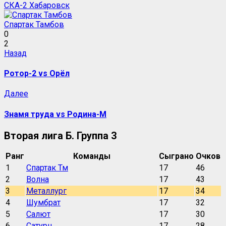
СКА-2 Хабаровск
Спартак Тамбов
0
2
Навигация
Предыдущая
Назад
запись:
записи
Ротор-2 vs Орёл
Следующая
Далее
запись:
Знамя труда vs Родина-М
Вторая лига Б. Группа 3
Ранг
Команды
Сыграно
Очков
1
Спартак Тм
17
46
2
Волна
17
43
3
Металлург
17
34
4
Шумбрат
17
32
5
Салют
17
30
6
Сатурн
17
28