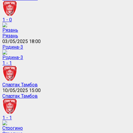
1 - 0
Рязань
03/05/2025 18:00
Родина-3
1 - 1
Спартак Тамбов
10/05/2025 15:00
Спартак Тамбов
1 - 1