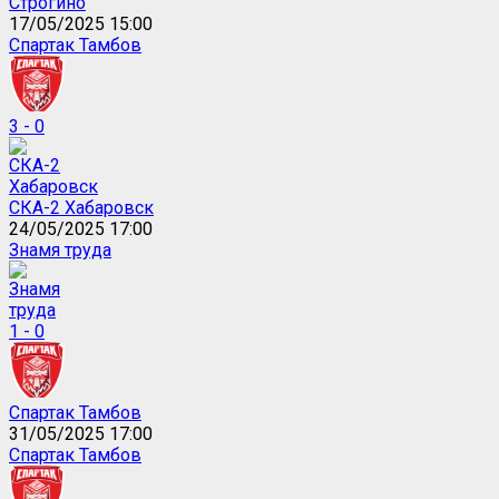
Строгино
17/05/2025 15:00
Спартак Тамбов
3 - 0
СКА-2 Хабаровск
24/05/2025 17:00
Знамя труда
1 - 0
Спартак Тамбов
31/05/2025 17:00
Спартак Тамбов