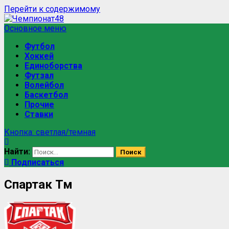
Перейти к содержимому
Основное меню
Футбол
Хоккей
Единоборства
Футзал
Волейбол
Баскетбол
Прочие
Ставки
Кнопка: светлая/темная
Найти:
Подписаться
Спартак Тм