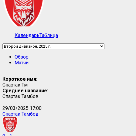
Календарь
Таблица
Обзор
Матчи
Короткое имя:
Спартак Тм
Среднее название:
Спартак Тамбов
29/03/2025 17:00
Спартак Тамбов