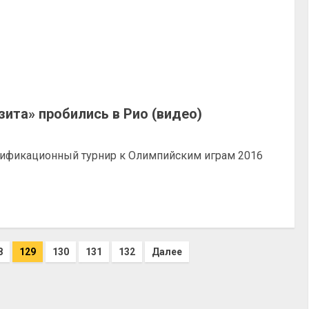
ита» пробились в Рио (видео)
лификационный турнир к Олимпийским играм 2016
8
129
130
131
132
Далее