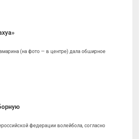
ахуа»
марина (на фото — в центре) дала обширное
борную
ероссийской федерации волейбола, согласно