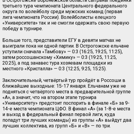
В Острогожске Воронежской области сыграны поединки
третьего тура чемпионата Центрального федерального
округа по волейболу среди мужских команд (первая
лига чемпионата России). Волейболисты елецкого
«Университета» так и не смогли одержать свою первую
победу в турнире.
Больше того, представители ЕГУ в девяти матчах не
выиграли пока ни одной партии. В Острогожске ельчане
уступили сначала «Тамбову» — 0:3 (16:25, 19:25, 11:25),
затем россошанскому «Химику» — 0:3 (19:25, 11:25,
20:25), а под занавес тура хозяевам площадки из
местного «Кристалла» — 0:3 (12:25, 9:25, 15:25).
Заключительный, четвёртый тур пройдёт в Россоши в
ближайшие выходные: 15-17 января. Ельчанам уже не
подняться с четвёртого места в предварительной группе
«А», а значит, что на втором этапе турнира
«Университету» предстоит поспорить в финале «Б» за 9-
14-е места чемпионата ЦФО. В финал «А» (за 1-8-е места
и выход в федеральный финал первой лиги, куда
попадут три лучших команды) из группы «А» выйдут два
лучших коллектива, из групп «Б» и «В» — по три.