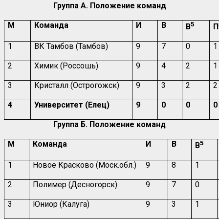
Группа А. Положение команд
М
Команда
И
В
5
В
П
1
ВК Тамбов (Тамбов)
9
7
0
1
2
Химик (Россошь)
9
4
2
1
3
Кристалл (Острогожск)
9
3
2
2
4
Университет (Елец)
9
0
0
0
Группа Б. Положение команд
М
Команда
И
В
5
В
1
Новое Красково (Моск.обл.)
9
8
1
2
Полимер (Десногорск)
9
7
0
3
Юниор (Калуга)
9
3
1