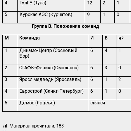
4
ТулГУ (Тула)
12
2
1
5
Курская АЭС (Курчатов)
9
1
0
Группа В. Положение команд
М
Команда
И
В
5
В
1
Динамо-Центр (Сосновый
6
4
1
Бор)
2
СГАФК-Феникс (Смоленск)
6
3
0
3
Яросл.медведи (Ярославль)
6
1
2
4
Еврострой (Санкт-Петербург)
6
1
0
5
Демос (Ярцево)
снялся
Материал прочитали:
183