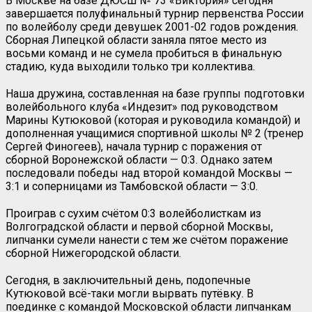
В Москве на базе ДЮСШ № 73 «Виктория» сегодня
завершается полуфинальный турнир первенства России
по волейболу среди девушек 2001-02 годов рождения.
Сборная Липецкой области заняла пятое место из
восьми команд и не сумела пробиться в финальную
стадию, куда выходили только три коллектива.
Наша дружина, составленная на базе группы подготовки
волейбольного клуба «Индезит» под руководством
Марины Кутюковой (которая и руководила командой) и
дополненная учащимися спортивной школы № 2 (тренер
Сергей Финогеев), начала турнир с поражения от
сборной Воронежской области — 0:3. Однако затем
последовали победы над второй командой Москвы —
3:1 и соперницами из Тамбовской области — 3:0.
Проиграв с сухим счётом 0:3 волейболисткам из
Волгоградской области и первой сборной Москвы,
липчанки сумели нанести с тем же счётом поражение
сборной Нижегородской области.
Сегодня, в заключительный день, подопечные
Кутюковой всё-таки могли вырвать путёвку. В
поединке с командой Московской области липчанкам