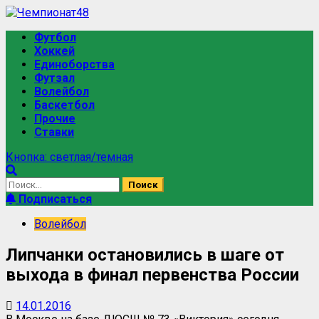
Футбол
Хоккей
Единоборства
Футзал
Волейбол
Баскетбол
Прочие
Ставки
Кнопка: светлая/темная
Подписаться
Волейбол
Липчанки остановились в шаге от
выхода в финал первенства России
14.01.2016