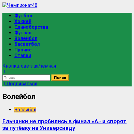
Футбол
Хоккей
Единоборства
Футзал
Волейбол
Баскетбол
Прочие
Ставки
Кнопка: светлая/темная
Подписаться
Волейбол
Волейбол
Ельчанки не пробились в финал «А» и спорят
за путёвку на Универсиаду