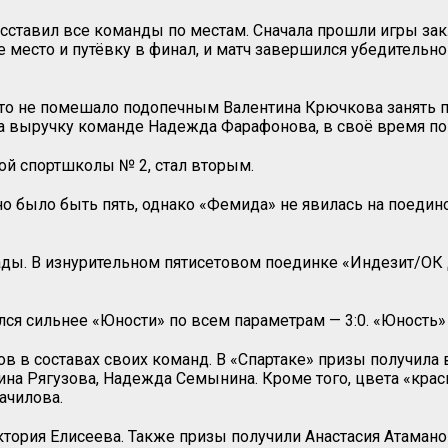
сставил все команды по местам. Сначала прошли игры закл
есто и путёвку в финал, и матч завершился убедительной
о это не помешало подопечным Валентина Крючкова занять
на выручку команде Надежда Фарафонова, в своё время по
ой спортшколы № 2, стал вторым.
 было быть пять, однако «Фемида» не явилась на поедино
ады. В изнурительном пятисетовом поединке «Индезит/
ся сильнее «Юности» по всем параметрам — 3:0. «Юность» 
в в составах своих команд. В «Спартаке» призы получила 
рина Рягузова, Надежда Семынина. Кроме того, цвета «кр
ачилова.
ктория Елисеева. Также призы получили Анастасия Атаман