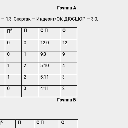
Группа А
— 1:3. Спартак — Индезит/ОК ДЮСШОР — 3:0.
5
П
С:П
О
П
0
0
12:0
12
0
1
9:3
9
1
2
5:10
4
1
2
5:11
3
0
3
4:11
2
Группа Б
5
П
С:П
О
П