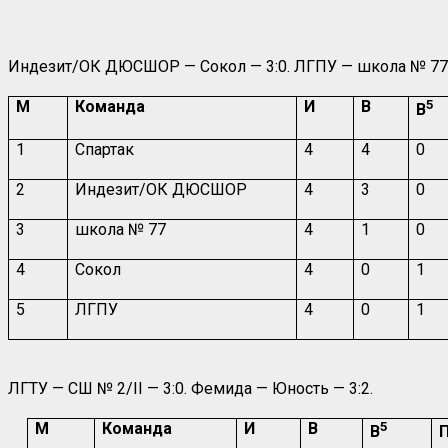
Индезит/ОК ДЮСШОР — Сокол — 3:0. ЛГПУ — школа № 77 
М
Команда
И
В
5
В
1
Спартак
4
4
0
2
Индезит/ОК ДЮСШОР
4
3
0
3
школа № 77
4
1
0
4
Сокол
4
0
1
5
ЛГПУ
4
0
1
ЛГТУ — СШ № 2/II — 3:0. Фемида — Юность — 3:2.
М
Команда
И
В
5
В