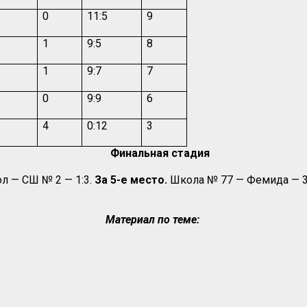
1
0
11:5
9
0
1
9:5
8
0
1
9:7
7
3
0
9:9
6
0
4
0:12
3
Финальная стадия
л — СШ № 2 — 1:3.
За 5-е место.
Школа № 77 — Фемида — 3:
Материал по теме: