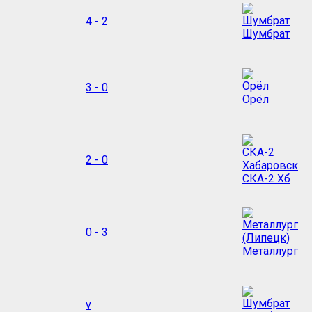
4 - 2
Шумбрат
3 - 0
Орёл
2 - 0
СКА-2 Хб
0 - 3
Металлург
v