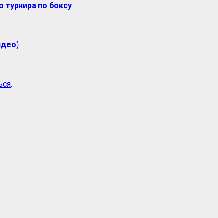
 турнира по боксу
идео)
ься
.