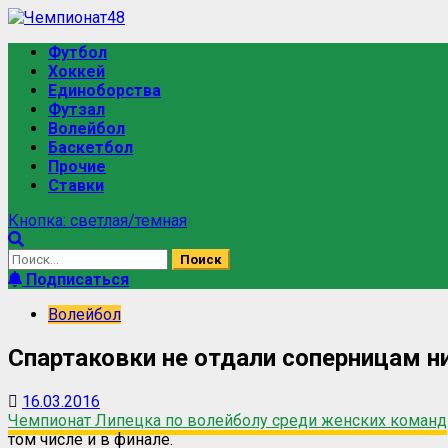
Перейти
к
Основное
Футбол
содержимому
меню
Хоккей
Единоборства
Футзал
Волейбол
Баскетбол
Прочие
Ставки
Кнопка: светлая/темная
Найти:
Подписаться
Волейбол
Спартаковки не отдали соперницам ни
16.03.2016
Чемпионат Липецка по волейболу среди женских команд
том числе и в финале.