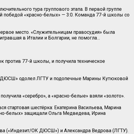
ючительного тура группового этапа. В первой группе
 победой «красно-белых» — 3:0. Команда 77-й школы со
 первое место. «Служительницам правосудия» была
игравшая в Италии и Болгарии, не помогла…
к против 77-й школы, и получила техническое
ОК ДЮСШ» одолел ЛГТУ и подопечные Марины Кутюковой
получила «серебро», а «красно-белые» взяли «золото».
вся стартовая шестёрка: Екатерина Васильева, Марина
асно-белых» защищали Ольга Медведева, Ирина
ова («Индезит/ОК ДЮСШ») и Александра Ведрова (ЛГТУ).