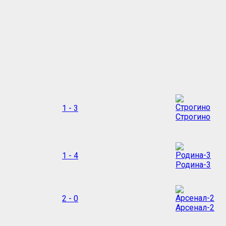
1 - 3
Строгино
1 - 4
Родина-3
2 - 0
Арсенал-2