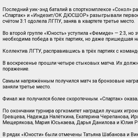
Последний уик-энд баталий в спорткомплексе «Сокол» ра
«Спартак» и «Индезит/ОК ДЮСШОР» разыгрывали первое м
счётом 3:1 одолела ЛГПУ, заняв в квартете третье место.
Во второй группе «Юность» уступила «Фемиде» — 2:3, н
необходима победа в трёх партиях, но даже пришедшая 
Коллектив ЛГТУ, расправившись в трёх партиях с команд
В воскресенье прошли четыре стыковых матча. Их должно
поражение.
Самым напряжённым получился матч за бронзовые нагр
заняли третье место.
Финал же получился более скоротечным. «Спартак» оказал
По окончании турнира оргкомитет наградил лучших игроко
Гревцева, Надежда Налёткина, Екатерина Черепанова, И
Мещерякова, Мария Юськаева, Дарья Данилова и Юлия Р
В рядах «Юности» были отмечены Татьяна Шабанова и Ви