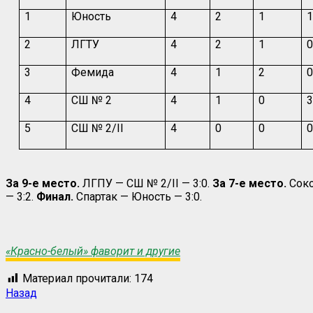
1
Юность
4
2
1
2
ЛГТУ
4
2
1
3
Фемида
4
1
2
4
СШ № 2
4
1
0
5
СШ № 2/II
4
0
0
За 9-е место.
ЛГПУ — СШ № 2/
II
— 3:0.
За 7-е место.
Соко
— 3:2.
Финал.
Спартак — Юность — 3:0.
«Красно-белый» фаворит и другие
Материал прочитали:
174
Навигация
Предыдущая
Назад
запись: