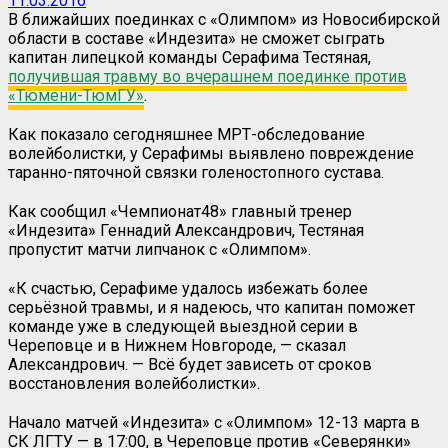
11.03.2016
В ближайших поединках с «Олимпом» из Новосибирской
области в составе «Индезита» не сможет сыграть
капитан липецкой команды Серафима Тестяная,
получившая травму во вчерашнем поединке против
«Тюмени-ТюмГУ»
.
Как показало сегодняшнее МРТ-обследование
волейболистки, у Серафимы выявлено повреждение
таранно-пяточной связки голеностопного сустава.
Как сообщил «Чемпионат48» главный тренер
«Индезита» Геннадий Александрович, Тестяная
пропустит матчи липчанок с «Олимпом».
«К счастью, Серафиме удалось избежать более
серьёзной травмы, и я надеюсь, что капитан поможет
команде уже в следующей выездной серии в
Череповце и в Нижнем Новгороде, — сказал
Александрович. — Всё будет зависеть от сроков
восстановления волейболистки».
Начало матчей «Индезита» с «Олимпом» 12-13 марта в
СК ЛГТУ — в 17:00, в Череповце против «Северянки»