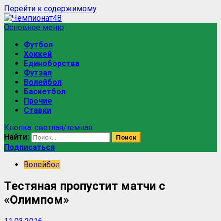
Перейти к содержимому
Основное меню
Футбол
Хоккей
Единоборства
Футзал
Волейбол
Баскетбол
Прочие
Ставки
Кнопка: светлая/темная
Найти:
Подписаться
Волейбол
Тестяная пропустит матчи с
«Олимпом»